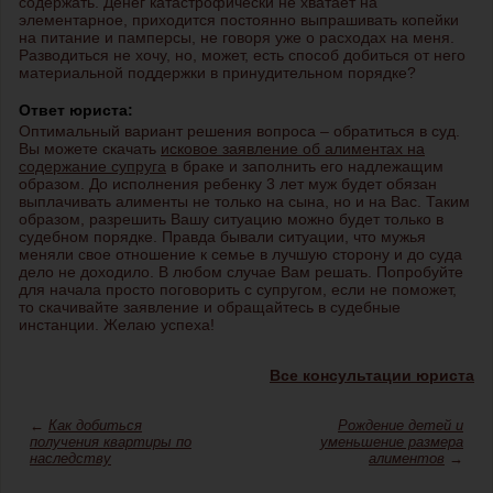
содержать. Денег катастрофически не хватает на
элементарное, приходится постоянно выпрашивать копейки
на питание и памперсы, не говоря уже о расходах на меня.
Разводиться не хочу, но, может, есть способ добиться от него
материальной поддержки в принудительном порядке?
Ответ юриста:
Оптимальный вариант решения вопроса – обратиться в суд.
Вы можете скачать
исковое заявление об алиментах на
содержание супруга
в браке и заполнить его надлежащим
образом. До исполнения ребенку 3 лет муж будет обязан
выплачивать алименты не только на сына, но и на Вас. Таким
образом, разрешить Вашу ситуацию можно будет только в
судебном порядке. Правда бывали ситуации, что мужья
меняли свое отношение к семье в лучшую сторону и до суда
дело не доходило. В любом случае Вам решать. Попробуйте
для начала просто поговорить с супругом, если не поможет,
то скачивайте заявление и обращайтесь в судебные
инстанции. Желаю успеха!
Все консультации юриста
←
Как добиться
Рождение детей и
получения квартиры по
уменьшение размера
наследству
алиментов
→