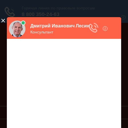
Дежурный юрист, звоните!
938-86-71
Москва и МО
(499)
467-34-68
СПб и ЛО
(812)
Все регионы
8 800 350-24-63
УСЛУГИ ЮРИСТА
ОБРАЗЦЫ ИСКОВ