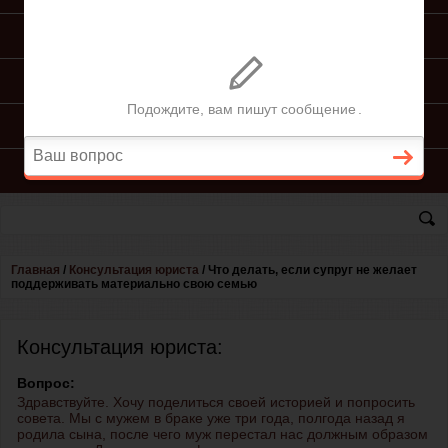
ПОДГОТОВКА ИСКА
ПОДАЧА ИСКА
ПРОЦЕСС ПО ИСКУ
КОНСУЛЬТАЦИЯ ЮРИСТА
Главная
/
Консультация юриста
/
Что делать, если супруг не желает
поддерживать материально свою семью
Консультация юриста:
Вопрос:
Здравствуйте. Хочу поделиться своей историей и попросить
совета. Мы с мужем в браке уже три года, полгода назад я
родила сына, после чего муж перестал нас должным образом