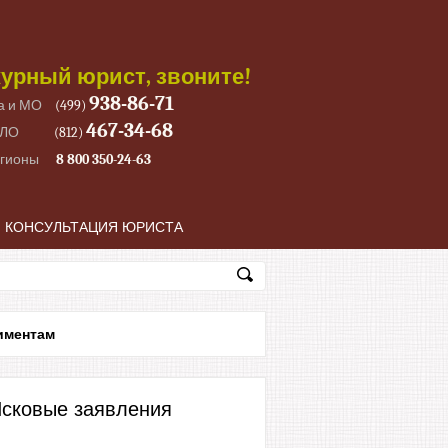
урный юрист, звоните!
938-86-71
а и МО
(499)
467-34-68
 ЛО
(812)
егионы
8 800 350-24-63
КОНСУЛЬТАЦИЯ ЮРИСТА
иментам
сковые заявления