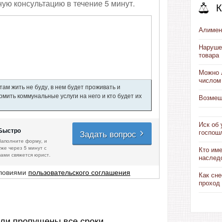
ную консультацию в течение 5 минут.
К
Алимен
Нарушен
товара
Можно 
числом
ам жить не буду, в нем будет проживать и
мить коммунальные услуги на него и кто будет их
Возмещ
Иск об
Быстро
Задать вопрос
госпош
Заполните форму, и
уже через 5 минут с
Кто им
вами свяжется юрист.
наслед
словиями
пользовательского соглашения
Как сне
проход
сли пропущены все сроки