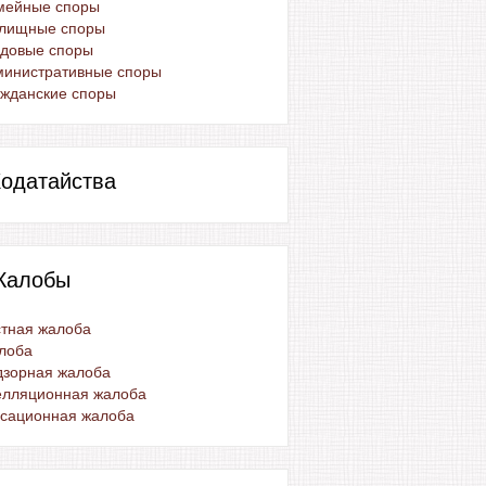
мейные споры
лищные споры
удовые споры
министративные споры
жданские споры
одатайства
Жалобы
тная жалоба
лоба
дзорная жалоба
елляционная жалоба
ссационная жалоба