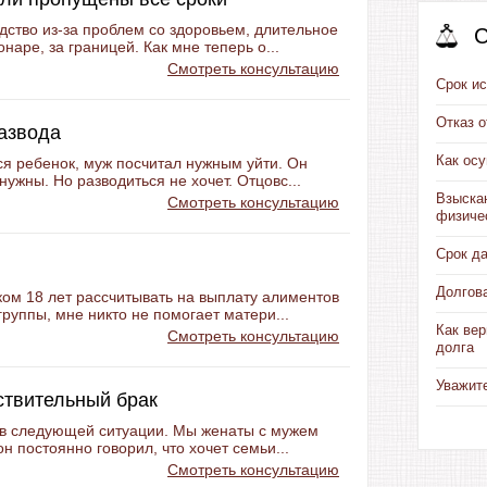
дство из-за проблем со здоровьем, длительное
С
наре, за границей. Как мне теперь о...
Смотреть консультацию
Срок ис
Отказ 
развода
Как ос
ся ребенок, муж посчитал нужным уйти. Он
нужны. Но разводиться не хочет. Отцовс...
Взыска
Смотреть консультацию
физиче
Срок д
Долгов
ком 18 лет рассчитывать на выплату алиментов
группы, мне никто не помогает матери...
Как вер
Смотреть консультацию
долга
Уважит
ствительный брак
ть в следующей ситуации. Мы женаты с мужем
он постоянно говорил, что хочет семьи...
Смотреть консультацию