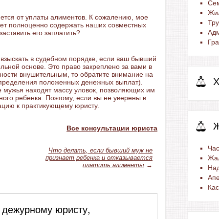
Се
Жи
ется от уплаты алиментов. К сожалению, мое
Тр
ет полноценно содержать наших совместных
Ад
заставить его заплатить?
Гра
взыскать в судебном порядке, если ваш бывший
льной основе. Это право закреплено за вами в
нности внушительным, то обратите внимание на
Х
определения положенных денежных выплат).
е мужья находят массу уловок, позволяющих им
ого ребенка. Поэтому, если вы не уверены в
тацию к практикующему юристу.
Все консультации юриста
Час
Что делать, если бывший муж не
признает ребенка и отказывается
Жа
платить алименты
→
На
Ап
Ка
 дежурному юристу,