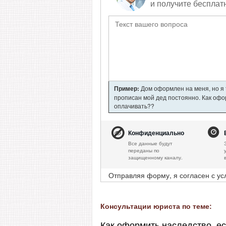
и получите бесплат
Пример:
Дом оформлен на меня, но я т
прописан мой дед постоянно. Как офор
оплачивать??
Конфиденциально
Все данные будут
переданы по
защищенному каналу.
Отправляя форму, я согласен с у
Консультации юриста по теме:
Как оформить наследство, е