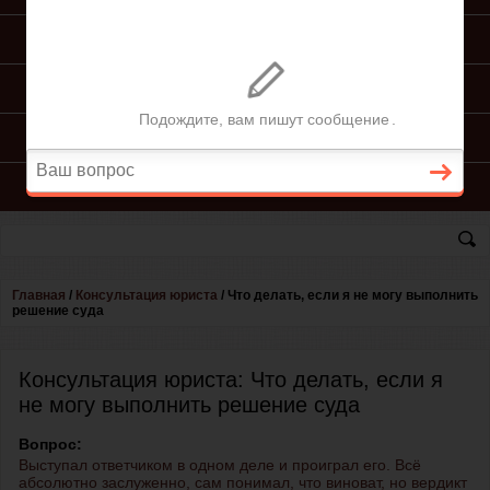
ПОДГОТОВКА ИСКА
ПОДАЧА ИСКА
ПРОЦЕСС ПО ИСКУ
КОНСУЛЬТАЦИЯ ЮРИСТА
Главная
/
Консультация юриста
/
Что делать, если я не могу выполнить
решение суда
Консультация юриста: Что делать, если я
не могу выполнить решение суда
Вопрос:
Выступал ответчиком в одном деле и проиграл его. Всё
абсолютно заслуженно, сам понимал, что виноват, но вердикт