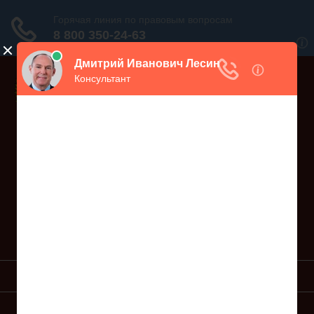
Дежурный юрист, звоните!
938-86-71
Москва и МО
(499)
467-34-68
СПб и ЛО
(812)
Все регионы
8 800 350-24-63
УСЛУГИ ЮРИСТА
ОБРАЗЦЫ ИСКОВ