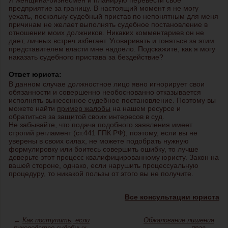
Я женщина-бизнесмен и планирую перевести свое
предприятие за границу. В настоящий момент я не могу
уехать, поскольку судебный пристав по непонятным для меня
причинам не желает выполнять судебное постановление в
отношении моих должников. Никаких комментариев он не
дает, личных встреч избегает. Уговаривать и гоняться за этим
представителем власти мне надоело. Подскажите, как я могу
наказать судебного пристава за бездействие?
Ответ юриста:
В данном случае должностное лицо явно игнорирует свои
обязанности и совершенно необоснованно отказывается
исполнять вынесенное судебное постановление. Поэтому вы
можете найти
пример жалобы
на нашем ресурсе и
обратиться за защитой своих интересов в суд.
Не забывайте, что подача подобного заявления имеет
строгий регламент (ст.441 ГПК РФ), поэтому, если вы не
уверены в своих силах, не можете подобрать нужную
формулировку или боитесь совершить ошибку, то лучше
доверьте этот процесс квалифицированному юристу. Закон на
вашей стороне, однако, если нарушить процессуальную
процедуру, то никакой пользы от этого вы не получите.
Все консультации юриста
←
Как поступить, если
Обжалование лишения
руководство судебных
прав
→