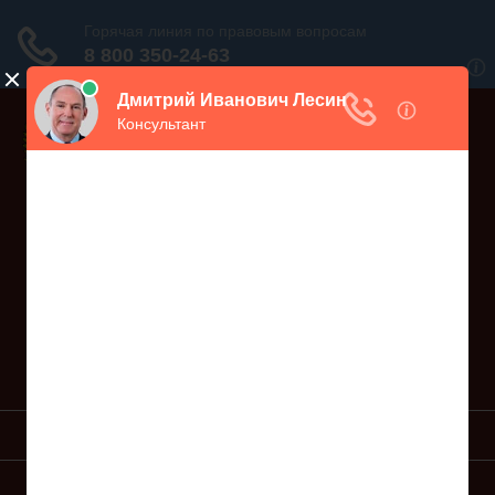
Дежурный юрист, звоните!
938-86-71
Москва и МО
(499)
467-34-68
СПб и ЛО
(812)
Все регионы
8 800 350-24-63
УСЛУГИ ЮРИСТА
ОБРАЗЦЫ ИСКОВ