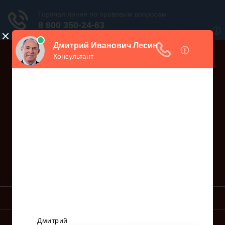
Дежурный юрист, звоните!
938-86-71
Москва и МО
(499)
467-34-68
СПб и ЛО
(812)
Все регионы
8 800 350-24-63
УСЛУГИ ЮРИСТА
ОБРАЗЦЫ ИСКОВ