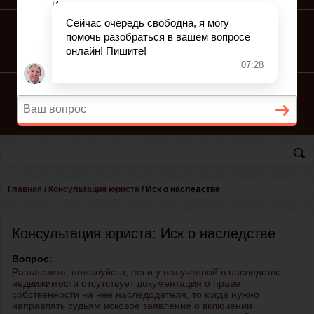
ПОДГОТОВКА ИСКА
ПОДАЧА ИСКА
ПРОЦЕСС ПО ИСКУ
КОНСУЛЬТАЦИЯ ЮРИСТА
Главная
/
Консультация юриста
/
Иск о наследстве
Консультация юриста: Иск о наследстве
Вопрос:
Разъясните, пожалуйста, если у полученной в наследство
недвижимости отсутствует документация о праве
собственности на неё наследодателя, то когда нужно
направлять судьям
исковое заявление о включении