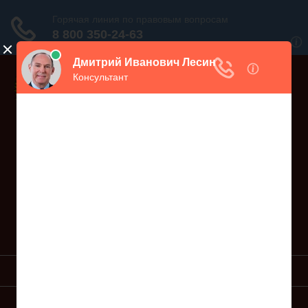
Дежурный юрист, звоните!
938-86-71
Москва и МО
(499)
467-34-68
СПб и ЛО
(812)
Все регионы
8 800 350-24-63
УСЛУГИ ЮРИСТА
ОБРАЗЦЫ ИСКОВ