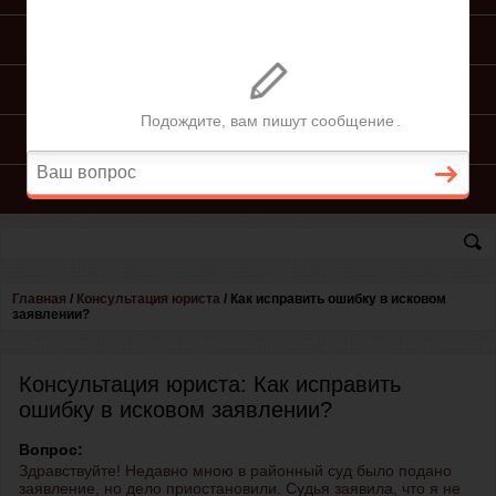
ПОДГОТОВКА ИСКА
ПОДАЧА ИСКА
ПРОЦЕСС ПО ИСКУ
КОНСУЛЬТАЦИЯ ЮРИСТА
Главная
/
Консультация юриста
/
Как исправить ошибку в исковом
заявлении?
Консультация юриста: Как исправить
ошибку в исковом заявлении?
Вопрос:
Здравствуйте! Недавно мною в районный суд было подано
заявление, но дело приостановили. Судья заявила, что я не