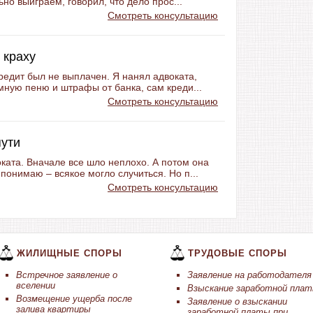
но выиграем, говорил, что дело прос...
Смотреть консультацию
 краху
кредит был не выплачен. Я нанял адвоката,
мную пеню и штрафы от банка, сам креди...
Смотреть консультацию
пути
ката. Вначале все шло неплохо. А потом она
понимаю – всякое могло случиться. Но п...
Смотреть консультацию
ЖИЛИЩНЫЕ СПОРЫ
ТРУДОВЫЕ СПОРЫ
Встречное заявление о
Заявление на работодателя
вселении
Взыскание заработной пла
Возмещение ущерба после
Заявление о взыскании
залива квартиры
заработной платы при