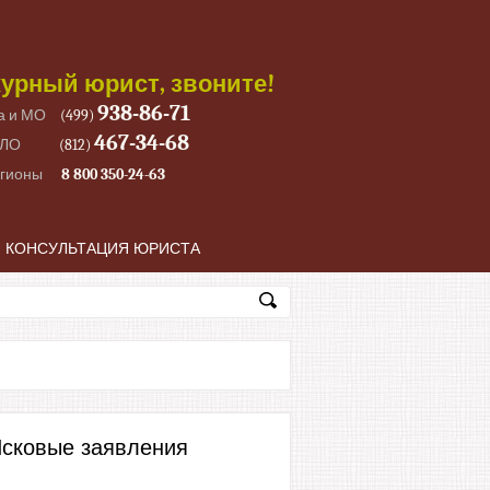
урный юрист, звоните!
938-86-71
а и МО
(499)
467-34-68
 ЛО
(812)
егионы
8 800 350-24-63
КОНСУЛЬТАЦИЯ ЮРИСТА
сковые заявления