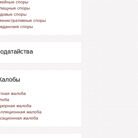
мейные споры
лищные споры
удовые споры
министративные споры
жданские споры
одатайства
Жалобы
тная жалоба
лоба
дзорная жалоба
елляционная жалоба
ссационная жалоба