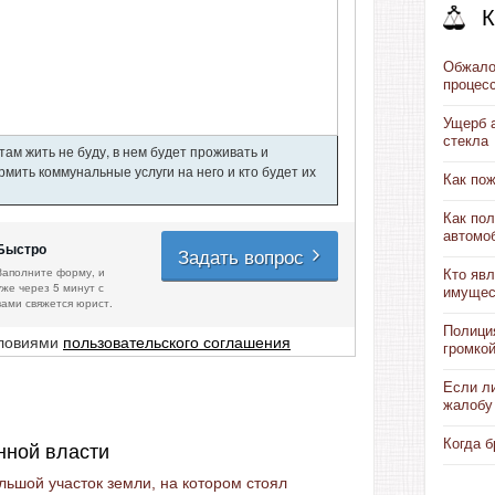
К
Обжало
процес
Ущерб 
стекла
ам жить не буду, в нем будет проживать и
мить коммунальные услуги на него и кто будет их
Как по
Как пол
автомо
Быстро
Задать вопрос
Заполните форму, и
Кто яв
уже через 5 минут с
имущес
вами свяжется юрист.
Полици
словиями
пользовательского соглашения
громко
Если л
жалобу
Когда б
нной власти
ьшой участок земли, на котором стоял