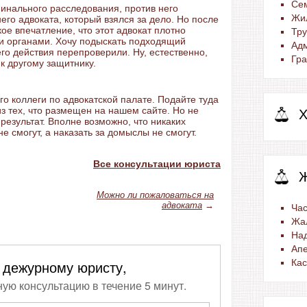
Се
инального расследования, против него
Жи
го адвоката, который взялся за дело. Но после
ое впечатление, что этот адвокат плотно
Тр
и органами. Хочу подыскать подходящий
Ад
его действия перепроверили. Ну, естественно,
Гра
 к другому защитнику.
го коллеги по адвокатской палате. Подайте туда
з тех, что размещен на нашем сайте. Но не
Х
результат. Вполне возможно, что никаких
е смогут, а наказать за домыслы не смогут.
Все консультации юриста
Можно ли пожаловаться на
адвоката
→
Час
Жа
На
Ап
 дежурному юристу,
Ка
ную консультацию в течение 5 минут.