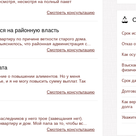
есмотря, несмотря на полный пакет
Смотреть консультацию
С
ься на районную власть
Срок ис
вартиру по причине ветхости старого дома.
ыяснилось, что районная администрация с...
Отказ 
Смотреть консультацию
Как ос
Взыска
ата
физиче
ние о повышении алиментов. Но у меня
Срок д
е, и я не могу повысить сумму выплат. Так
Долгов
Смотреть консультацию
Как вер
долга
Уважит
наследников у него трое (завещания нет).
вартиру и дом. Мой папа за то, чтобы вс...
Смотреть консультацию