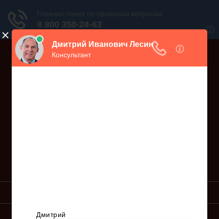
Дежурный юрист, звоните!
938-86-71
Москва и МО
(499)
467-34-68
СПб и ЛО
(812)
Все регионы
8 800 350-24-63
УСЛУГИ ЮРИСТА
ОБРАЗЦЫ ИСКОВ