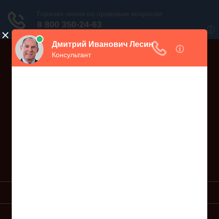
Дежурный юрист, звоните!
938-86-71
Москва и МО
(499)
467-34-68
СПб и ЛО
(812)
Все регионы
8 800 350-24-63
УСЛУГИ ЮРИСТА
ОБРАЗЦЫ ИСКОВ