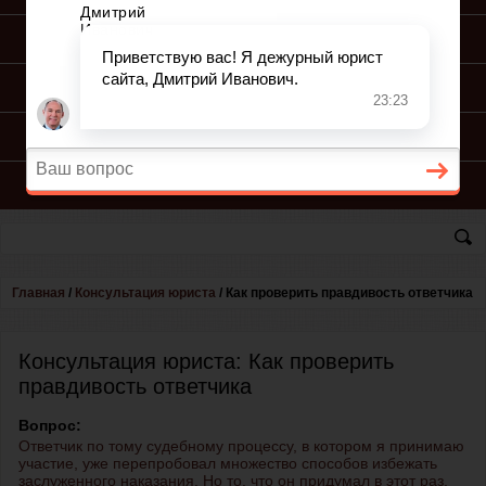
ПОДГОТОВКА ИСКА
ПОДАЧА ИСКА
ПРОЦЕСС ПО ИСКУ
КОНСУЛЬТАЦИЯ ЮРИСТА
Главная
/
Консультация юриста
/
Как проверить правдивость ответчика
Консультация юриста: Как проверить
правдивость ответчика
Вопрос:
Ответчик по тому судебному процессу, в котором я принимаю
участие, уже перепробовал множество способов избежать
заслуженного наказания. Но то, что он придумал в этот раз,