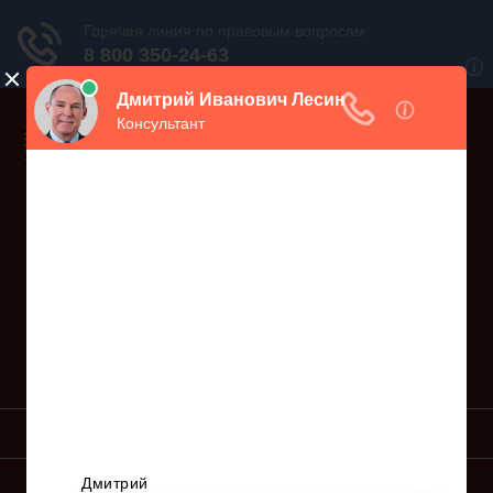
Дежурный юрист, звоните!
938-86-71
Москва и МО
(499)
467-34-68
СПб и ЛО
(812)
Все регионы
8 800 350-24-63
УСЛУГИ ЮРИСТА
ОБРАЗЦЫ ИСКОВ