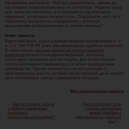
оформлены распиской). Мой иск удовлетворен, однако до
настоящего момента выполнен не полностью. Неделю назад
мое терпение кончилось, и я направил в суд повторное
заявление, на которое получил отказ. Подскажите, могу ли я
обжаловать вынесенное определение и добиться
продолжения разбирательства по своему вопросу?
Ответ юриста:
Вероятней всего, судья руководствовался положениями п. 2
ч. 1 ст. 134 ГПК РФ (учел уже имеющееся судебное решение).
В таком случае
частная жалоба на отказ в принятии
заявления
останется неудовлетворенной, поскольку
отсутствуют основания для ее подачи. Для более точного
ответа необходимо ознакомиться со всеми материалами
производства. Срочно запишитесь на консультацию к
практикующему юристу, который после изучения дела сможет
дать объективную оценку сложившейся ситуации.
Все консультации юриста
←
Как поступить, если в
Как поступить, если
судебное определение
спорное имущество
вынесено с
может перейти в
процессуальной ошибкой?
собственность третьих
лиц?
→