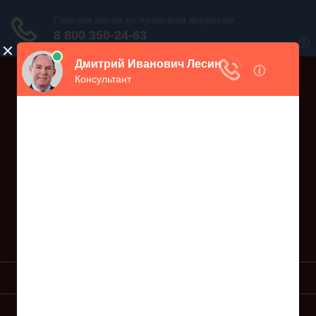
Дежурный юрист, звоните!
938-86-71
Москва и МО
(499)
467-34-68
СПб и ЛО
(812)
Все регионы
8 800 350-24-63
УСЛУГИ ЮРИСТА
ОБРАЗЦЫ ИСКОВ