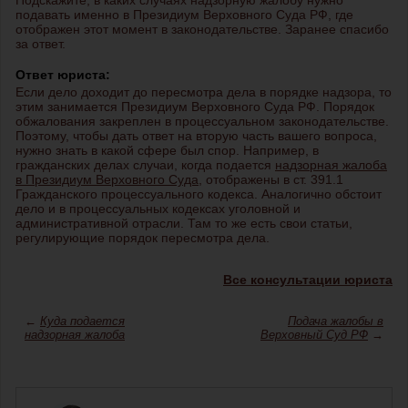
Подскажите, в каких случаях надзорную жалобу нужно
подавать именно в Президиум Верховного Суда РФ, где
отображен этот момент в законодательстве. Заранее спасибо
за ответ.
Ответ юриста:
Если дело доходит до пересмотра дела в порядке надзора, то
этим занимается Президиум Верховного Суда РФ. Порядок
обжалования закреплен в процессуальном законодательстве.
Поэтому, чтобы дать ответ на вторую часть вашего вопроса,
нужно знать в какой сфере был спор. Например, в
гражданских делах случаи, когда подается
надзорная жалоба
в Президиум Верховного Суда
, отображены в ст. 391.1
Гражданского процессуального кодекса. Аналогично обстоит
дело и в процессуальных кодексах уголовной и
административной отрасли. Там то же есть свои статьи,
регулирующие порядок пересмотра дела.
Все консультации юриста
←
Куда подается
Подача жалобы в
надзорная жалоба
Верховный Суд РФ
→