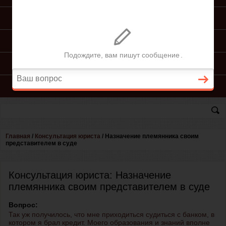
ПОДГОТОВКА ИСКА
ПОДАЧА ИСКА
ПРОЦЕСС ПО ИСКУ
КОНСУЛЬТАЦИЯ ЮРИСТА
Главная
/
Консультация юриста
/
Назначение племянника своим
представителем в суде
Консультация юриста: Назначение
племянника своим представителем в суде
Вопрос:
Так уж получилось, что мне приходиться судиться с банком, в
котором я брал кредит. Моего образования и знаний вполне