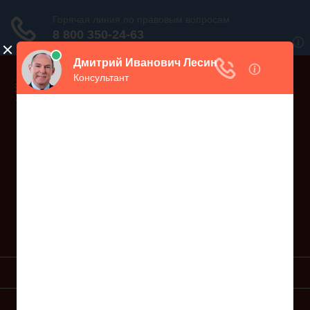
Дежурный юрист, звоните!
938-86-71
Москва и МО
(499)
467-34-68
СПб и ЛО
(812)
Все регионы
8 800 350-24-63
УСЛУГИ ЮРИСТА
ОБРАЗЦЫ ИСКОВ