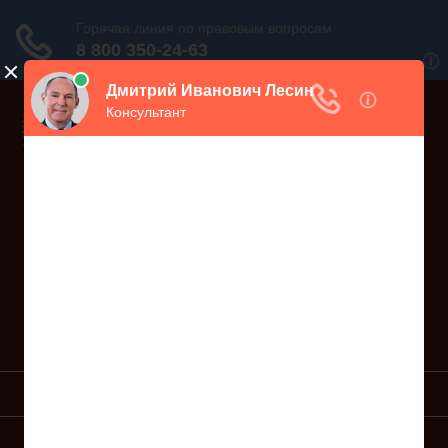
Дежурный юрист, звоните!
938-86-71
Москва и МО
(499)
467-34-68
СПб и ЛО
(812)
Все регионы
8 800 350-24-63
УСЛУГИ ЮРИСТА
ОБРАЗЦЫ ИСКОВ