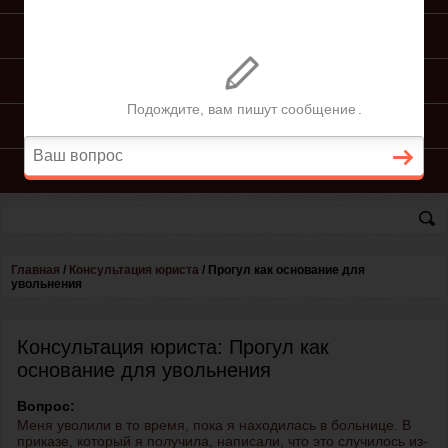
ПОДГОТОВКА ИСКА
ПОДАЧА ИСКА
ПРОЦЕСС ПО ИСКУ
КОНСУЛЬТАЦИЯ ЮРИСТА
Главная
/
Консультация юриста
/
Прогул как основание для
увольнения
Консультация юриста: Прогул как
основание для увольнения
Вопрос:
Меня уволили в то время, пока я находилась в больнице. В
приказе, который я получила, написали, что это случилось из-