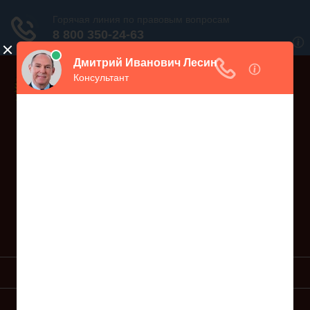
Дежурный юрист, звоните!
938-86-71
Москва и МО
(499)
467-34-68
СПб и ЛО
(812)
Все регионы
8 800 350-24-63
УСЛУГИ ЮРИСТА
ОБРАЗЦЫ ИСКОВ