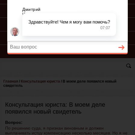
ПОДГОТОВКА ИСКА
ПОДАЧА ИСКА
ПРОЦЕСС ПО ИСКУ
КОНСУЛЬТАЦИЯ ЮРИСТА
Главная
/
Консультация юриста
/
В моем деле появился новый
свидетель
Консультация юриста: В моем деле
появился новый свидетель
Вопрос:
По решению суда, я признан виновным и должен
выплачивать истцу компенсацию несколько месяцев. Но я не