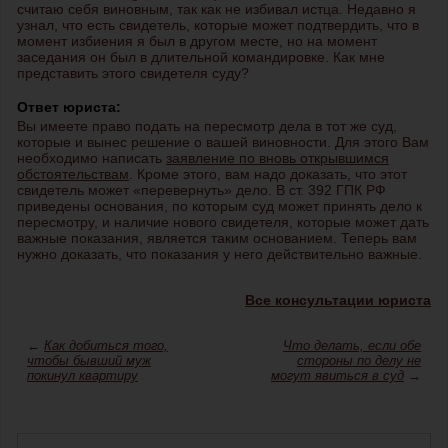
считаю себя виновным, так как не избивал истца. Недавно я
узнал, что есть свидетель, которые может подтвердить, что в
момент избиения я был в другом месте, но на момент
заседания он был в длительной командировке. Как мне
представить этого свидетеля суду?
Ответ юриста:
Вы имеете право подать на пересмотр дела в тот же суд,
которые и вынес решение о вашей виновности. Для этого Вам
необходимо написать
заявление по вновь открывшимся
обстоятельствам
. Кроме этого, вам надо доказать, что этот
свидетель может «перевернуть» дело. В ст. 392 ГПК РФ
приведены основания, по которым суд может принять дело к
пересмотру, и наличие нового свидетеля, которые может дать
важные показания, является таким основанием. Теперь вам
нужно доказать, что показания у него действительно важные.
Все консультации юриста
←
Как добиться того,
Что делать, если обе
чтобы бывший муж
стороны по делу не
покинул квартиру
могут явиться в суд
→