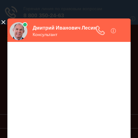
Дежурный юрист, звоните!
938-86-71
Москва и МО
(499)
467-34-68
СПб и ЛО
(812)
Все регионы
8 800 350-24-63
УСЛУГИ ЮРИСТА
ОБРАЗЦЫ ИСКОВ