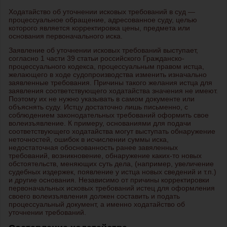
Ходатайство об уточнении исковых требований в суд —
процессуальное обращение, адресованное суду, целью
которого является корректировка цены, предмета или
основания первоначального иска.
Заявление об уточнении исковых требований выступает,
согласно 1 части 39 статьи российского Гражданско-
процессуального кодекса, процессуальным правом истца,
желающего в ходе судопроизводства изменить изначально
заявленные требования. Причины такого желания истца для
заявления соответствующего ходатайства значения не имеют.
Поэтому их не нужно указывать в самом документе или
объяснять суду. Истцу достаточно лишь письменно, с
соблюдением законодательных требований оформить свое
волеизъявление. К примеру, основаниями для подачи
соответствующего ходатайства могут выступать обнаружение
неточностей, ошибок в исчислении суммы иска,
недостаточная обоснованность ранее завяленных
требований, возникновение, обнаружение каких-то новых
обстоятельств, меняющих суть дела, (например, увеличение
судебных издержек, появление у истца новых сведений и т.п.)
и другие основания. Независимо от причины корректировки
первоначальных исковых требований истец для оформления
своего волеизъявления должен составить и подать
процессуальный документ, а именно ходатайство об
уточнении требований.