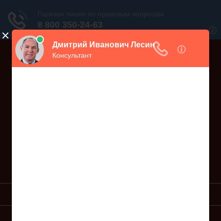
Дежурный юрист, звоните!
938-86-71
Москва и МО
(499)
467-34-68
СПб и ЛО
(812)
Все регионы
8 800 350-24-63
УСЛУГИ ЮРИСТА
ОБРАЗЦЫ ИСКОВ