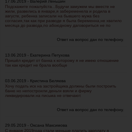
17.06.2019 - Валерий Леньшин
Подскажите пожалуйста...Будучи замужем мы вместе не
жили, развелись в январе,я забеременела и родила в
августе, ребенка записали на бывшего мужа без
согласия,так как при разводе я была беременна,не хватило
месяца до развода,по абоюдному даговориться не по
Ответ на вопрос дан по телефону.
13.06.2019 - Екатерина Петухова
Пришёл кредит от банка к которому я не имею отношение
так как кредит не брала вообще
03.06.2019 - Кристина Беляева
Хочу подать иск на застройщика.должны были построить
баню но непостроили.деньги взяли и фирму
ликвидировали.на письма не отвечают.
Ответ на вопрос дан по телефону.
29.05.2019 - Оксана Максимова
С января 2019года стали меньше платить зарплату я