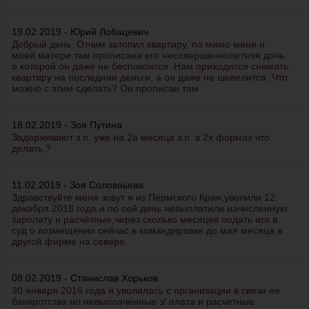
19.02.2019 - Юрий Лобацевич
Добрый день. Отчим затопил квартиру, по мимо меня и
моей матери там прописана его несовершеннолетняя дочь,
о которой он даже не беспокоится. Нам приходится снимать
квартиру на последнии деньги, а он даже не шевелится. Что
можно с этим сделать? Он прописан там
18.02.2019 - Зоя Путина
Задерживают з.п. уже на 2а месяца з.п. в 2х формах что
делать,?
11.02.2019 - Зоя Соловаьева
Здравствуйте меня зовут я из Пермского Края,уволили 12
декабря 2018 года и по сей день невыплатили начисленную
зарплату и расчётные,через сколько месяцев подать иск в
суд о возмещении сейчас в командировке до мая месяца в
другой фирме на севере.
08.02.2019 - Станислав Хорьков
30 января 2016 года я уволилась с организации в связи ее
банкротства но невыплаченные з/ плата и расчетные