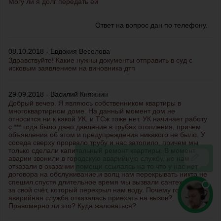
Могу ли я долг передать ей
Ответ на вопрос дан по телефону.
08.10.2018 - Евдокия Веселова
Здравствуйте! Какие нужны документы отправить в суд с
исковым заявлением на виновника дтп
29.09.2018 - Василий Княжнин
Добрый вечер. Я являюсь собственником квартиры в
многоквартирном доме. На данный момент дом не
относится ни к какой УК, и ТСж тоже нет. УК начинает работу
с *** года было дано давление в трубах отопления, причем
объявления об этом и предупреждения никакого не было. У
соседа сверху прорвало трубу и нас затопило, причем мы
только сделали капитальный ремонт квартиры. В момент
аварии звонили в городскую аварийную службу, но нам
отказали в оказании помощи ссылаясь на то что у нас нет
договора на обслуживание.и волц нам перекрывать никто не
спешил.спустя длительное время мы вызвали сантехника,
за свой счёт, который перекрыл нам воду. Почему городская
аварийная служба отказалась приехать на вызов?
Правомерно ли это? Куда жаловаться?