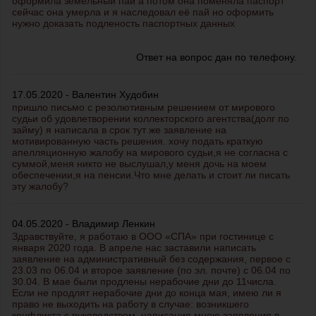
оформила земельный пай а потом она поменяла паспорт
сейчас она умерла и я наследовал её пай но оформить
нужно доказать подленость паспортных данных
Ответ на вопрос дан по телефону.
17.05.2020 - Валентин Худобин
пришло письмо с резолютивным решением от мирового
судьи об удовлетворении коллекторского агентства(долг по
займу) я написала в срок тут же заявление на
мотивированную часть решения. хочу подать краткую
апелляционную жалобу на мирового судьи,я не согласна с
суммой,меня никто не выслушал,у меня дочь на моем
обеспечении,я на пенсии.Что мне делать и стоит ли писать
эту жалобу?
04.05.2020 - Владимир Ленкин
Здравствуйте, я работаю в ООО «СПА» при гостинице с
января 2020 года. В апреле нас заставили написать
заявление на административный без содержания, первое с
23.03 по 06.04 и второе заявление (по эл. почте) с 06.04 по
30.04. В мае были продлены нерабочие дни до 11числа.
Если не продлят нерабочие дни до конца мая, имею ли я
право не выходить на работу в случае: возникшего
конфликта с руководством, написания мною заявления в