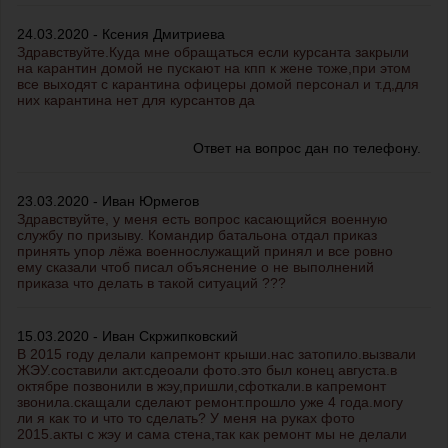
24.03.2020 - Ксения Дмитриева
Здравствуйте.Куда мне обращаться если курсанта закрыли
на карантин домой не пускают на кпп к жене тоже,при этом
все выходят с карантина офицеры домой персонал и т.д,для
них карантина нет для курсантов да
Ответ на вопрос дан по телефону.
23.03.2020 - Иван Юрмегов
Здравствуйте, у меня есть вопрос касающийся военную
службу по призыву. Командир батальона отдал приказ
принять упор лёжа военнослужащий принял и все ровно
ему сказали чтоб писал объяснение о не выполнений
приказа что делать в такой ситуаций ???
15.03.2020 - Иван Скржипковский
В 2015 году делали капремонт крыши.нас затопило.вызвали
ЖЭУ.составили акт.сдеоали фото.это был конец августа.в
октябре позвонили в жэу,пришли,сфоткали.в капремонт
звонила.скащали сделают ремонт.прошло уже 4 года.могу
ли я как то и что то сделать? У меня на руках фото
2015.акты с жэу и сама стена,так как ремонт мы не делали