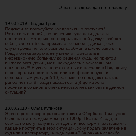
Ответ на вопрос дан по телефону.
19.03.2019 - Вадим Тутов
Подскажите пожалуйста как правильно поступить!!!
Развелись с женой , по решению суда дети должны
проживать с матерью, договорились с ней дочку я забрал
себе , уже лет 5 она проживает со мной, , дочка, , был
случай дочке попало ремнем за обман в школе заявили в
Ровд и опека забрала ее у меня и поместила в
инфекционную больницу до решения суда, но приэтом
вызвала мать дочки, мать находилась в алкогольном
опьянении!!! Я успел перехватить их и поехали в Ровд дочку
вновь органы опеки поместили в инфекционную,, и
содержат там уже дней 10, как, мне ее неотдают так как
ранее лет так 8 назад наказал сына )) дочка хочет
проживать со мной а опека непозволяет, как быть в данной
ситуации?
18.03.2019 - Ольга Куликова
Я расторг договор страхование жизни Сбербанк. Там нужно
было платить каждый месяц по 1000р. Платил 2 года, и
сейчас не могу получить эти деньги, всё кормят завтраками.
Как мне поступить в этой ситуации, хочу подать заявление в
суд или в прокуратуру, а куда лучше? За ранние спасибо.