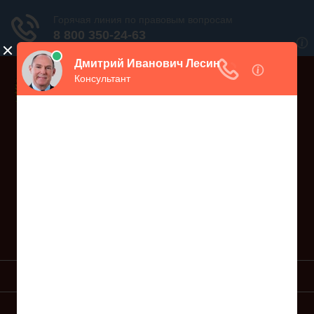
Дежурный юрист, звоните!
938-86-71
Москва и МО
(499)
467-34-68
СПб и ЛО
(812)
Все регионы
8 800 350-24-63
УСЛУГИ ЮРИСТА
ОБРАЗЦЫ ИСКОВ