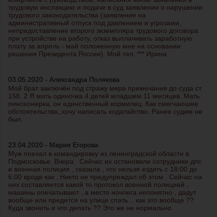
трудовую инспекцию и подаче в суд заявлении о нарушении
трудового законодательства (заявление на
административный отпуск под давлением и угрозами,
непредоставление второго экземпляра трудового договора
при устройстве на работу, отказ выплачивать заработную
плату за апрель - май положенную мне на основании
решения Президента России). Мой тел. *** Ирина
03.05.2020 - Александра Полякова
Мой брат заключён под стражу мера примечания до суда ст.
158. 2 Я мать одиночка 4 детей младшим 11 месяцев. Мать
пинсеонерка, он единственный кормилец. Как смегчаюшее
обстоятельства,,хочу написать ходатайство. Ранее судим не
был.
23.04.2020 - Мария Егорова
Муж поехал в командировку из ленинградской области в
Подмосковье. Вчера . Сейчас их остановили сотрудники дпс
и военная полиция , сказала , что нельзя ездить с 18:00 до
6:00 вроде как . Никто не предупреждал об этом . Сейчас на
них составляется какой то протокол военной полицией ,
машины опечатывают , а место ночлега непонятно , дадут
вообще или предется на улице спать .. как это вообще ??
Куда звонить и что делать ?? Это же не нормально