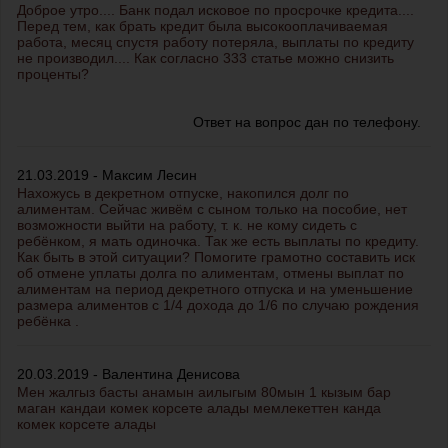
Доброе утро.... Банк подал исковое по просрочке кредита....
Перед тем, как брать кредит была высокооплачиваемая
работа, месяц спустя работу потеряла, выплаты по кредиту
не производил.... Как согласно 333 статье можно снизить
проценты?
Ответ на вопрос дан по телефону.
21.03.2019 - Максим Лесин
Нахожусь в декретном отпуске, накопился долг по
алиментам. Сейчас живём с сыном только на пособие, нет
возможности выйти на работу, т. к. не кому сидеть с
ребёнком, я мать одиночка. Так же есть выплаты по кредиту.
Как быть в этой ситуации? Помогите грамотно составить иск
об отмене уплаты долга по алиментам, отмены выплат по
алиментам на период декретного отпуска и на уменьшение
размера алиментов с 1/4 дохода до 1/6 по случаю рождения
ребёнка .
20.03.2019 - Валентина Денисова
Мен жалгыз басты анамын аилыгым 80мын 1 кызым бар
маган кандаи комек корсете алады мемлекеттен канда
комек корсете алады