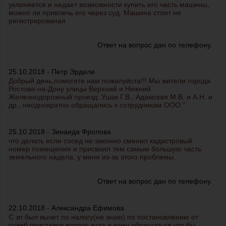
уклоняется и недает возможности купить его часть машины,
можно ли привлечь его через суд. Машина стоит не
регистрированая
Ответ на вопрос дан по телефону.
25.10.2018 - Петр Эрдели
Добрый день,помогите нам пожалуйста!!! Мы жители города
Ростова-на-Дону улицы Верхний и Нижний
Железнодорожный проезд: Ушак Г.В., Адамская М.В. и А.Н. и
др., неоднократно обращались к сотрудникам ООО "
25.10.2018 - Зинаида Фролова
что делать если сосед не законно сменил кадастровый
номер помещения и присвоил тем самым большую часть
земельного надела. у меня из-за этого проблемы.
Ответ на вопрос дан по телефону.
22.10.2018 - Александра Ефимова
С зп был вычет по налогу(не знаю) по постановлению от
судеб.приставов.вопрос куда и кому обращаться что бы