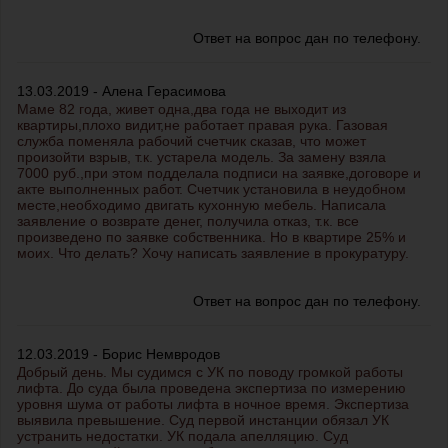
Ответ на вопрос дан по телефону.
13.03.2019 - Алена Герасимова
Маме 82 года, живет одна,два года не выходит из
квартиры,плохо видит,не работает правая рука. Газовая
служба поменяла рабочий счетчик сказав, что может
произойти взрыв, т.к. устарела модель. За замену взяла
7000 руб.,при этом подделала подписи на заявке,договоре и
акте выполненных работ. Счетчик установила в неудобном
месте,необходимо двигать кухонную мебель. Написала
заявление о возврате денег, получила отказ, т.к. все
произведено по заявке собственника. Но в квартире 25% и
моих. Что делать? Хочу написать заявление в прокуратуру.
Ответ на вопрос дан по телефону.
12.03.2019 - Борис Немвродов
Добрый день. Мы судимся с УК по поводу громкой работы
лифта. До суда была проведена экспертиза по измерению
уровня шума от работы лифта в ночное время. Экспертиза
выявила превышение. Суд первой инстанции обязал УК
устранить недостатки. УК подала апелляцию. Суд