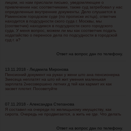
лицом, но нам прислали письмо, уведомляющее о
привлечении нас соответчиками, также суд затребовал у нас
определенные внутренние документы. Дело слушается в
Раменском городском суде (по прописке истца), ответчик
находится в подсудности ского суда г. Москвы, мы
(соответчик) находимся в подсудности ского городского
суда. У меня вопрос, можем ли мы как соответчик подать
ходатайство о переносе дела по подсудности в городской
суд г. а?
Ответ на вопрос дан по телефону.
13.11.2018 - Людмила Миронова
Пенсионий документ на руках у жени што ана пенсионерка
3месеца неплатят на што ей жит умения маленькая
зарплата 2несовершено летних д тей как кармит их как
засвет плотит. Посоветуйте
07.11.2018 - Александра Степанова
Я составил на очереди по желищьному имуществу, как
сирота. Очередь не продвигается, а жить не где. Что делать
Ответ на вопрос дан по телефону.