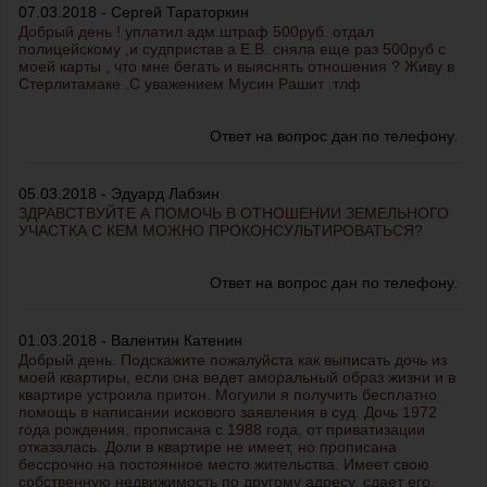
07.03.2018 - Сергей Тараторкин
Добрый день ! уплатил адм.штраф 500руб. отдал
полицейскому ,и судпристав а Е.В. сняла еще раз 500руб с
моей карты , что мне бегать и выяснять отношения ? Живу в
Стерлитамаке .С уважением Мусин Рашит .тлф
Ответ на вопрос дан по телефону.
05.03.2018 - Эдуард Лабзин
ЗДРАВСТВУЙТЕ А ПОМОЧЬ В ОТНОШЕНИИ ЗЕМЕЛЬНОГО
УЧАСТКА С КЕМ МОЖНО ПРОКОНСУЛЬТИРОВАТЬСЯ?
Ответ на вопрос дан по телефону.
01.03.2018 - Валентин Катенин
Добрый день. Подскажите пожалуйста как выписать дочь из
моей квартиры, если она ведет аморальный образ жизни и в
квартире устроила притон. Могуили я получить бесплатно
помощь в написании искового заявления в суд. Дочь 1972
года рождения, прописана с 1988 года, от приватизации
отказалась. Доли в квартире не имеет, но прописана
бессрочно на постоянное место жительства. Имеет свою
собственную недвижимость по другому адресу, сдает его.