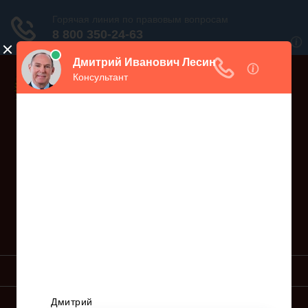
Дежурный юрист, звоните!
938-86-71
Москва и МО
(499)
467-34-68
СПб и ЛО
(812)
Все регионы
8 800 350-24-63
УСЛУГИ ЮРИСТА
ОБРАЗЦЫ ИСКОВ