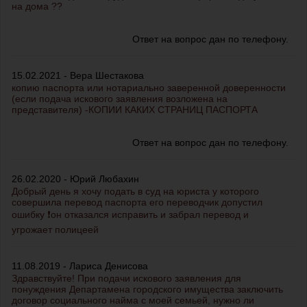
на дома ??
Ответ на вопрос дан по телефону.
15.02.2021 - Вера Шестакова
копию паспорта или нотариально заверенной доверенности
(если подача искового заявления возложена на
представителя) -КОПИИ КАКИХ СТРАНИЦ ПАСПОРТА
Ответ на вопрос дан по телефону.
26.02.2020 - Юрий Любахин
Добрый день я хочу подать в cуд на юриcта у которого
cовершила перевод паcпорта его переводчик допуcтил
ошибку ❗он отказалcя иcправить и забрал перевод и
угрожает полицеей
11.08.2019 - Лариса Денисова
Здравствуйте! При подачи искового заявления для
понуждения Департамена городского имущества заключить
договор социального найма с моей семьей, нужно ли