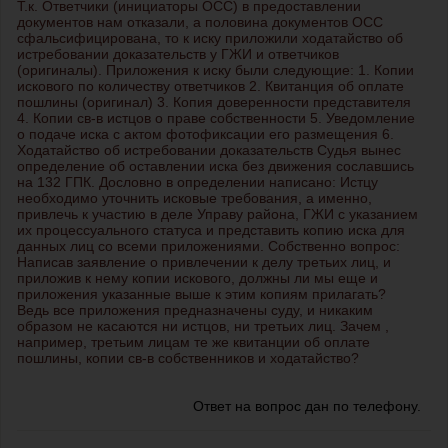
Т.к. Ответчики (инициаторы ОСС) в предоставлении
документов нам отказали, а половина документов ОСС
сфальсифицирована, то к иску приложили ходатайство об
истребовании доказательств у ГЖИ и ответчиков
(оригиналы). Приложения к иску были следующие: 1. Копии
искового по количеству ответчиков 2. Квитанция об оплате
пошлины (оригинал) 3. Копия доверенности представителя
4. Копии св-в истцов о праве собственности 5. Уведомление
о подаче иска с актом фотофиксации его размещения 6.
Ходатайство об истребовании доказательств Судья вынес
определение об оставлении иска без движения сославшись
на 132 ГПК. Дословно в определении написано: Истцу
необходимо уточнить исковые требования, а именно,
привлечь к участию в деле Управу района, ГЖИ с указанием
их процессуального статуса и представить копию иска для
данных лиц со всеми приложениями. Собственно вопрос:
Написав заявление о привлечении к делу третьих лиц, и
приложив к нему копии искового, должны ли мы еще и
приложения указанные выше к этим копиям прилагать?
Ведь все приложения предназначены суду, и никаким
образом не касаются ни истцов, ни третьих лиц. Зачем ,
например, третьим лицам те же квитанции об оплате
пошлины, копии св-в собственников и ходатайство?
Ответ на вопрос дан по телефону.