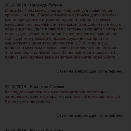
30.10.2018 - Надежда Путина
Мне 2017 г без моего участия мировой суд лешил прав
сроком 1 месяц. Протокол мусора путински дописали без
моего присутствие и участие адрес телефон все указан
мусорами не правильно ,и я не какой отношения не имею с
этим адресом .Деле появился посттавной свидетел которого
я не выдел ,кроме того он живет где находитса здание гор
гаи .судя мне рисовал 6 правонарушение катории не
существует у меня есть распечатка ЦСКА .могу я суд
подават и мусорам и судю .копия протокола я не получил
.протоколесли дольжен быть 3 подписи моего там всего1
подпис .мой дальнейшие действия обесните пожалуйста .
Ответ на вопрос дан по телефону.
24.10.2018 - Валентин Овечкин
Как подать заявление на соседку которая постоянно
затапливает мою квартиру. На моральный и материальный.
Какие нужны документы
Ответ на вопрос дан по телефону.
22.10.2018 - Полина Петухова