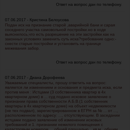
Ответ на вопрос дан по телефону.
07.06.2017 - Кристина Белоусова
Подан иск на признание старой ,аварийной бани и сарая
соседнего участка самовольной постройки.но в ходе
выяснилось,что есть разрешение на эти застройки.как на
законных условиях заменить суть иска?требование одно:-
снести старые постройки и установить на границе
межевания забор.
Ответ на вопрос дан по телефону.
07.06.2017 - Диана Дорофеева
Уважаемые специалисты, прошу ответить на вопрос:
является ли изменением и основания и предмета иска, если
против меня : Истцами (3 собственника квартир в 4х
квартирном доме) в ... суд подано исковое заявление о
признании права собственности А.Б.В.(1 собственник
квартиры в 4х квартирном доме) на объект недвижимости
(не тех подвал), зарегистрированном в ЕГРН за № ... от ...,
расположенном по адресу: ..., отсутствующим. В заседании
истцами подано заявление об изменении исковых
требований и 1. признании нежилого помещения с
кадастровым номером ... общей площадью ...кв.м., общим