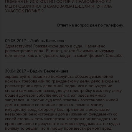
ПОМЕНЯТЬ ИСК-КОЛ-ВО СОТОК И ПРАВОМЕРНО ЛИ
МЕНЯ ОБВИНЯЮТ В САМОЗАХВАТЕ-ЕСЛИ Я КУПИЛА
УЧАСТОК ПОЗЖЕ.?
Ответ на вопрос дан по телефону.
09.05.2017 - Любовь Киселева
Здравствуйте! Гражданское дело в суде. Назначено
рассмотрение дела. Я, истец, хотел бы изменить сумму
претензии. Как это сделать, когда , в какой форме? Спасибо.
30.04.2017 - Вадим Беклемишев
здравствуйте! вышлите пожалуйста образец изменение
исковых требований по гражданскому делу. дело в суде на
рассмотрении.суть дела мной подан иск о понуждении
снести самовольно возведенную пристройку к жилому дому
общей долевой собственности. а вот здесь немного
запутался. я просил суд чтоб ответчик восстановил жилой
дом в прежнее состояние.произвел ремонт моему
имуществу вред которому был причинен в результате
незаконной реконструкции дома (изменил фундамент) со
своей стороны.есть экспертиза которая подтверждает что
вред причинен в результате замены фундамента. но судья
почему то решил что я прошу произвести ремонт вред