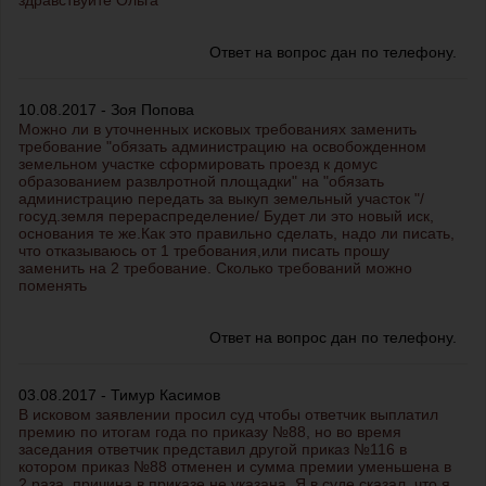
здравствуйте Ольга
Ответ на вопрос дан по телефону.
10.08.2017 - Зоя Попова
Можно ли в уточненных исковых требованиях заменить
требование "обязать администрацию на освобожденном
земельном участке сформировать проезд к домус
образованием развлротной площадки" на "обязать
администрацию передать за выкуп земельный участок "/
госуд.земля перераспределение/ Будет ли это новый иск,
основания те же.Как это правильно сделать, надо ли писать,
что отказываюсь от 1 требования,или писать прошу
заменить на 2 требование. Сколько требований можно
поменять
Ответ на вопрос дан по телефону.
03.08.2017 - Тимур Касимов
В исковом заявлении просил суд чтобы ответчик выплатил
премию по итогам года по приказу №88, но во время
заседания ответчик представил другой приказ №116 в
котором приказ №88 отменен и сумма премии уменьшена в
2 раза, причина в приказе не указана. Я в суде сказал, что я