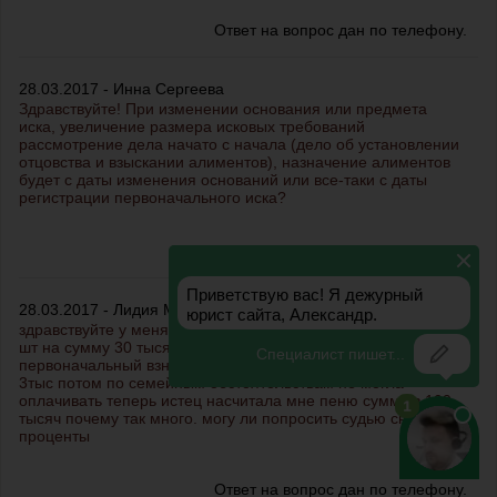
Ответ на вопрос дан по телефону.
28.03.2017 - Инна Сергеева
Здравствуйте! При изменении основания или предмета
иска, увеличение размера исковых требований
рассмотрение дела начато с начала (дело об установлении
отцовства и взыскании алиментов), назначение алиментов
будет с даты изменения оснований или все-таки с даты
регистрации первоначального иска?
Ответ на вопрос дан по телефону.
28.03.2017 - Лидия Медведева
здравствуйте у меня сейчас суд я брала в кредит пальто 4
шт на сумму 30 тысяч 500 рублей я оплатила
первоначальный взнос 1т100руб и оплатила первую сумму
3тыс потом по семейным обстоятельствам не могла
оплачивать теперь истец насчитала мне пеню сумму в 109
тысяч почему так много. могу ли попросить судью снизить
проценты
Ответ на вопрос дан по телефону.