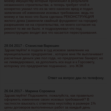
моему имуществу который произошел в результате
незаконного строительства. а теперь требует чтоб я
конкретно указал что из-за чего нанесен вред и подал
заявление об изменении исковых требовании. ведь по
моему и так ясно что была сделана РЕКОНСТРУКЦИЯ
жилого дома (заменили свайный фундамент на городки)
разрешение ни на строительства, ни моего согласия на
ремонт то же не было. я подразумевал что под
реконструкцию входит все что касается перестраивания.
28.04.2017 - Станислав Варюшин
Здравствуйте! я подала в суд исковое заявление на
муниципальное предприятие , которое мне Не выплачивает
расчетные деньги уже пол года, но предприятие банкрот, но
не ликвидировано, ка дополнить иск еще и к Горсовету,
которому это предприятие подчинено...это ЖЭК
Ответ на вопрос дан по телефону.
26.04.2017 - Марина Сорокина
Здравствуйте! Подскажите, пожалуйста, как правильно
оформить изменение своих исковых требований? В
частности взыскать с ответчика неустойку в размере 1%
цены договоров выполненных работ за каждый день