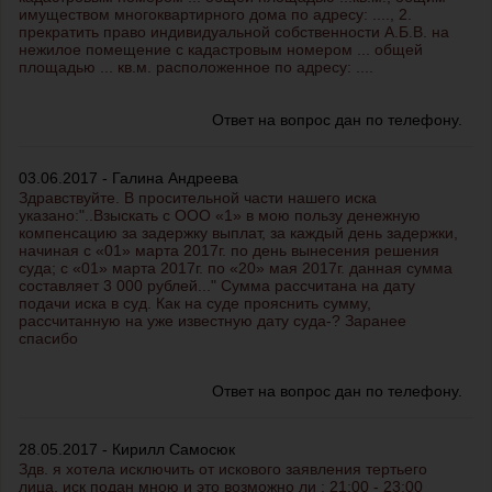
имуществом многоквартирного дома по адресу: ...., 2.
прекратить право индивидуальной собственности А.Б.В. на
нежилое помещение с кадастровым номером ... общей
площадью ... кв.м. расположенное по адресу: ....
Ответ на вопрос дан по телефону.
03.06.2017 - Галина Андреева
Здравствуйте. В просительной части нашего иска
указано:"..Взыскать с ООО «1» в мою пользу денежную
компенсацию за задержку выплат, за каждый день задержки,
начиная с «01» марта 2017г. по день вынесения решения
суда; с «01» марта 2017г. по «20» мая 2017г. данная сумма
составляет 3 000 рублей..." Сумма рассчитана на дату
подачи иска в суд. Как на суде прояснить сумму,
рассчитанную на уже известную дату суда-? Заранее
спасибо
Ответ на вопрос дан по телефону.
28.05.2017 - Кирилл Самосюк
Здв. я хотела исключить от искового заявления тертьего
лица, иск подан мною и это возможно ли : 21:00 - 23:00