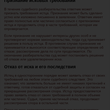
Признание исковых требований
В течение судебного разбирательства ответчик может
признать требования истца. Признание может быть сделано
устно или изложено письменно в заявлении. Ответчик имеет
право полностью или частично согласиться с претензиями
истца и продолжить спор в части требований, которая им
опровергается.
Если признание не нарушает интересы других особ и не
противоречит нормам законодательства, тогда суд принимает
решение в пользу истца. В противном случае признание не
принимается и выносится соответствующее определение об
отказе; рассмотрение дела по сути продолжается. По
окончанию разбирательства суд может постановить решение
об отказе или удовлетворении иска.
Отказ от иска и его последствия
Истец в одностороннем порядке может заявить отказ от своих
требований на любом этапе судебного следствия. Это
означает, что заявитель больше не имеет никаких претензий к
ответчику, готов отказаться от судебной защиты и согласен на
прекращение рассмотрения спора. Истцу предоставляется
право заявить отказ от своих требований в полном объеме
или частично. Судья, приняв частичный отказ, продолжает
рассмотрение спора в остальной части.
Отказ от иска сопровождается правовыми последствиями: