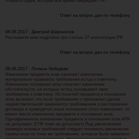
отказать судья, которая все время защищает УК?
Ответ на вопрос дан по телефону.
08.06.2017 - Дмитрий Широносов
Расскажите мне подробно про статью 37 конституции РФ
Ответ на вопрос дан по телефону.
08.06.2017 - Полина Лебедева
Изменение предмета иска означает изменение
материально-правового требования истца к ответчику.
Изменение основания иска означает изменение
обстоятельств, на которых истец основывает свое
требование к ответчику. Из понятий предмета и основания
иска вытекает, что если требование о признании сделки
недействительной заменяется требованием о расторжении
договора и приводятся иные основания этого изменения, то
имеет место изменение предмета и основания иска.
Одновременное изменение предмета и основания иска АПК
не допускает. (ГПК тоже не допускает) Под увеличением
размера исковых требований следует понимать увеличение
суммы иска по тому же требованию, которое было заявлено
истцом в исковом заявлении. Увеличение размера исковых