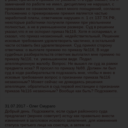
замечаний по работе не имел, дисциплину не нарушал, с
приказами не ознакомлен, имел много поощрений, согласно
Положению о премировании премия является частью
заработной платы, ответчиком нарушен п. 1 ст. 137 ТК РФ,
некоторые работники получили премии при увольнении
полностью, а не в уменьшенном размере. Суд в решении
указал,что я не оспорил приказ №116. Хотя я оспаривал, и
сказал, что приказ незаконный, недействительный, Решение:
исковые требования удовлетворить частично, в остальной
части оставить без удовлетворения. Суд принял сторону
ответчика: о выплате премию по приказу №116, В ходе
судебных разбирательств ответчик выплатил мне премию по
приказу №116, т.е. уменьшенном виде. Подал
апелляционную жалобу. Вопрос: Не вышел ли суд за рамки
предмета иска? Я просил по приказу №88. Должен ли был
суд в ходе разбирательств подсказать мне, чтобы я внес в
исковые требования вопрос о признании приказа №116
незаконным? Может сейчас не дожидаясь решения
апелляции, обратиться в суд первой инстанции о признании
приказа №116 незаконным? Вообще как быть? Подскажите.
31.07.2017 - Олег Смураго
Добрый день. Подскажите, если судья районного суда
предлагает (вернее советует) истцу как правильно внести
изменения в заголовок искового заявления, для изменения
статуса третьего лица на соистца, а затем на