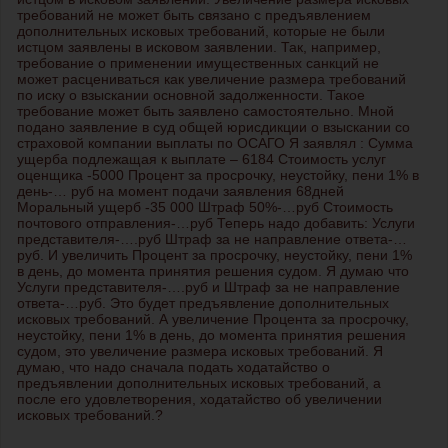
требований не может быть связано с предъявлением
дополнительных исковых требований, которые не были
истцом заявлены в исковом заявлении. Так, например,
требование о применении имущественных санкций не
может расцениваться как увеличение размера требований
по иску о взыскании основной задолженности. Такое
требование может быть заявлено самостоятельно. Мной
подано заявление в суд общей юрисдикции о взыскании со
страховой компании выплаты по ОСАГО Я заявлял : Сумма
ущерба подлежащая к выплате – 6184 Стоимость услуг
оценщика -5000 Процент за просрочку, неустойку, пени 1% в
день-… руб на момент подачи заявления 68дней
Моральный ущерб -35 000 Штраф 50%-…руб Стоимость
почтового отправления-…руб Теперь надо добавить: Услуги
представителя-….руб Штраф за не направление ответа-…
руб. И увеличить Процент за просрочку, неустойку, пени 1%
в день, до момента принятия решения судом. Я думаю что
Услуги представителя-….руб и Штраф за не направление
ответа-…руб. Это будет предъявление дополнительных
исковых требований. А увеличение Процента за просрочку,
неустойку, пени 1% в день, до момента принятия решения
судом, это увеличение размера исковых требований. Я
думаю, что надо сначала подать ходатайство о
предъявлении дополнительных исковых требований, а
после его удовлетворения, ходатайство об увеличении
исковых требований.?