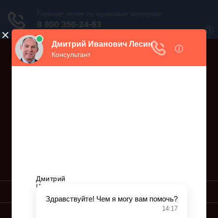
Дежурный юрист, звоните!
938-86-71
Москва и МО
(499)
467-34-68
СПб и ЛО
(812)
Все регионы
8 800 350-24-63
УСЛУГИ ЮРИСТА
ОБРАЗЦЫ ИСКОВ