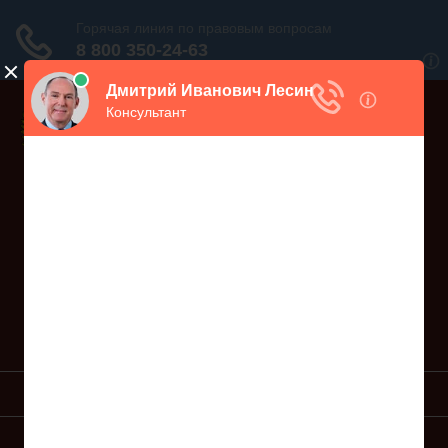
Дежурный юрист, звоните!
938-86-71
Москва и МО
(499)
467-34-68
СПб и ЛО
(812)
Все регионы
8 800 350-24-63
УСЛУГИ ЮРИСТА
ОБРАЗЦЫ ИСКОВ