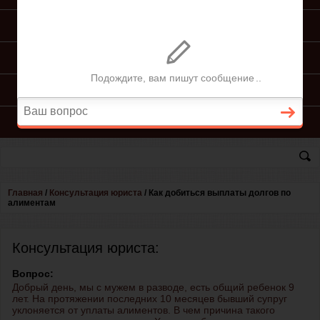
ПОДГОТОВКА ИСКА
ПОДАЧА ИСКА
ПРОЦЕСС ПО ИСКУ
КОНСУЛЬТАЦИЯ ЮРИСТА
Главная
/
Консультация юриста
/
Как добиться выплаты долгов по
алиментам
Консультация юриста:
Вопрос:
Добрый день, мы с мужем в разводе, есть общий ребенок 9
лет. На протяжении последних 10 месяцев бывший супруг
уклоняется от уплаты алиментов. В чем причина такого