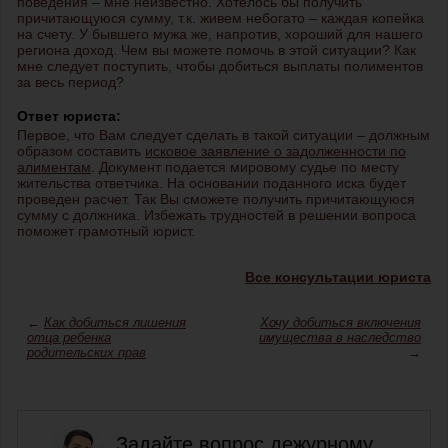
поведения – мне неизвестно. Хотелось бы получить
причитающуюся сумму, т.к. живем небогато – каждая копейка
на счету. У бывшего мужа же, напротив, хороший для нашего
региона доход. Чем вы можете помочь в этой ситуации? Как
мне следует поступить, чтобы добиться выплаты полиментов
за весь период?
Ответ юриста:
Первое, что Вам следует сделать в такой ситуации – должным
образом составить
исковое заявление о задолженности по
алиментам
. Документ подается мировому судье по месту
жительства ответчика. На основании поданного иска будет
проведен расчет. Так Вы сможете получить причитающуюся
сумму с должника. Избежать трудностей в решении вопроса
поможет грамотный юрист.
Все консультации юриста
←
Как добиться лишения
Хочу добиться включения
отца ребенка
имущества в наследство
родительских прав
→
Задайте вопрос дежурному