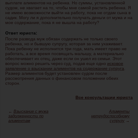
выплате алиментов на ребенка. Но суммы, установленной
судом, не хватает на то, чтобы мне самой растить ребенка. Я
не имею возможности выйти на работу, пока не отдам сына в
садик. Могу ли я дополнительно получать деньги от мужа и на
мое содержание, пока я не вышла на работу?
Ответ юриста:
После развода муж обязан содержать не только своего
ребенка, но и бывшую супругу, которая за ним ухаживает.
Пока ребенку не исполнится три года, мать имеет право не
работать, а все время посвящать малышу, а материально
обеспечивает их отец, даже если он ушел из семьи. Этот
вопрос можно решить через суд, подав еще одно
исковое
заявление о взыскании алиментов на содержание супруга
.
Размер алиментов будет установлен судом после
рассмотрения данных о финансовом положении обеих
сторон.
Все консультации юриста
←
Взыскание с мужа
Алименты
задолженности по
нетрудоспособному
алиментам
супругу
→