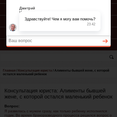
ПОДГОТОВКА ИСКА
ПОДАЧА ИСКА
ПРОЦЕСС ПО ИСКУ
КОНСУЛЬТАЦИЯ ЮРИСТА
Главная
/
Консультация юриста
/
Алименты бывшей жене, с которой
остался маленький ребенок
Консультация юриста: Алименты бывшей
жене, с которой остался маленький ребенок
Вопрос:
Я развелась с мужем сразу, как только ребенку исполнился
годик. Во время бракоразводного процесса решился вопрос о