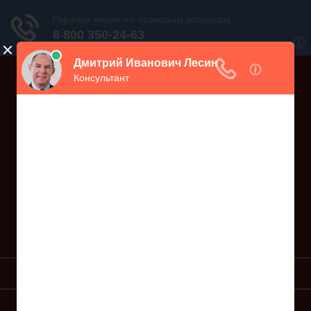
Дежурный юрист, звоните!
938-86-71
Москва и МО
(499)
467-34-68
СПб и ЛО
(812)
Все регионы
8 800 350-24-63
УСЛУГИ ЮРИСТА
ОБРАЗЦЫ ИСКОВ