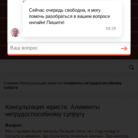
ПОДГОТОВКА ИСКА
ПОДАЧА ИСКА
ПРОЦЕСС ПО ИСКУ
КОНСУЛЬТАЦИЯ ЮРИСТА
Главная
/
Консультация юриста
/
Алименты нетрудоспособному
супругу
Консультация юриста: Алименты
нетрудоспособному супругу
Вопрос:
Мы с мужем были женаты больше пяти лет. Год назад я
попала в аварию, где получила тяжелые увечья. Три месяца