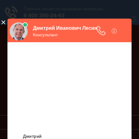
Дежурный юрист, звоните!
938-86-71
Москва и МО
(499)
467-34-68
СПб и ЛО
(812)
Все регионы
8 800 350-24-63
УСЛУГИ ЮРИСТА
ОБРАЗЦЫ ИСКОВ