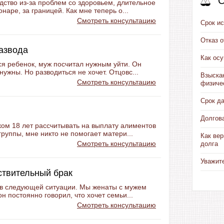
С
дство из-за проблем со здоровьем, длительное
наре, за границей. Как мне теперь о...
Смотреть консультацию
Срок ис
Отказ 
развода
Как ос
ся ребенок, муж посчитал нужным уйти. Он
нужны. Но разводиться не хочет. Отцовс...
Взыска
Смотреть консультацию
физиче
Срок д
Долгов
ком 18 лет рассчитывать на выплату алиментов
группы, мне никто не помогает матери...
Как вер
Смотреть консультацию
долга
Уважит
ствительный брак
ть в следующей ситуации. Мы женаты с мужем
он постоянно говорил, что хочет семьи...
Смотреть консультацию