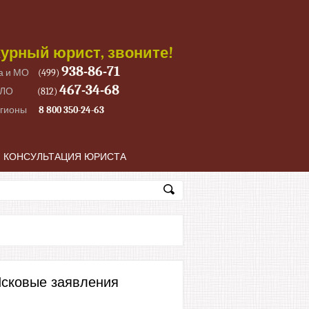
урный юрист, звоните!
938-86-71
а и МО
(499)
467-34-68
 ЛО
(812)
егионы
8 800 350-24-63
КОНСУЛЬТАЦИЯ ЮРИСТА
сковые заявления