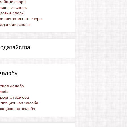
мейные споры
лищные споры
удовые споры
министративные споры
жданские споры
одатайства
Жалобы
тная жалоба
лоба
дзорная жалоба
елляционная жалоба
ссационная жалоба