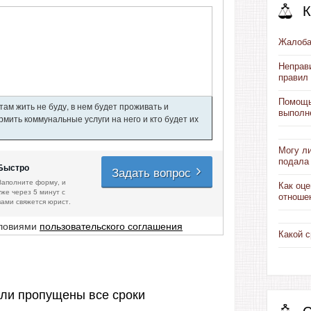
К
Жалоба
Неправ
правил
Помощь
ам жить не буду, в нем будет проживать и
выполн
мить коммунальные услуги на него и кто будет их
Могу ли
подала
Быстро
Задать вопрос
Заполните форму, и
Как оце
уже через 5 минут с
отноше
вами свяжется юрист.
словиями
пользовательского соглашения
Какой 
сли пропущены все сроки