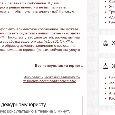
Се
ся и переехал к любовнице. К двум
Жи
но и решил ничего им не выплачивать.
делать, чтобы получать алименты? На какую
Тр
Ад
Гра
 оформить алиментное соглашение, вы можете
ием обязать содержать ваших совместных детей.
 РФ. Поскольку у вас двое детей, размер выплат
 заработка вашего мужа (ч.1 ст.81 СК РФ).
Х
ите
образец искового заявления о взыскании
сь помощью юриста (кстати, сейчас эта услуга
Все консультации юриста
Что делать, если мой автомобиль
Час
незаконно арестовали приставы
→
Жа
На
Ап
Ка
 дежурному юристу,
ную консультацию в течение 5 минут.