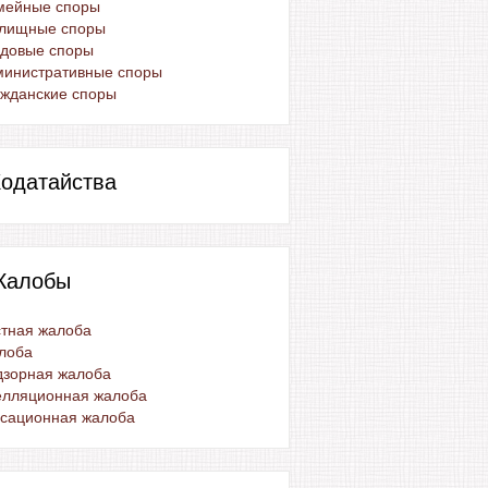
мейные споры
лищные споры
удовые споры
министративные споры
жданские споры
одатайства
Жалобы
тная жалоба
лоба
дзорная жалоба
елляционная жалоба
ссационная жалоба