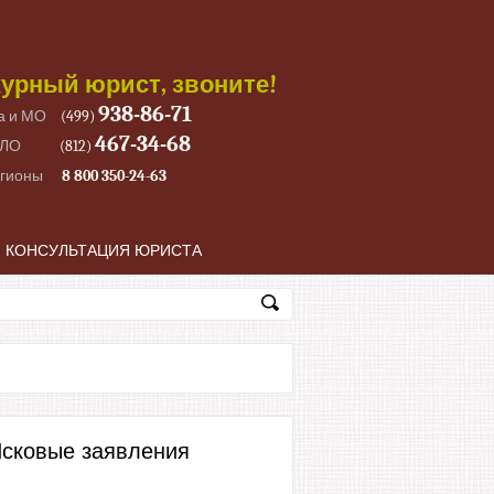
урный юрист, звоните!
938-86-71
а и МО
(499)
467-34-68
 ЛО
(812)
егионы
8 800 350-24-63
КОНСУЛЬТАЦИЯ ЮРИСТА
сковые заявления