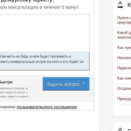
К
ную консультацию в течение 5 минут.
Нужно л
аннули
Какой 
апелля
Как пр
ам жить не буду, в нем будет проживать и
Некомп
мить коммунальные услуги на него и кто будет их
Пересмо
Как изм
Быстро
Задать вопрос
Заполните форму, и
Отсроч
уже через 5 минут с
вами свяжется юрист.
Принуд
словиями
пользовательского соглашения