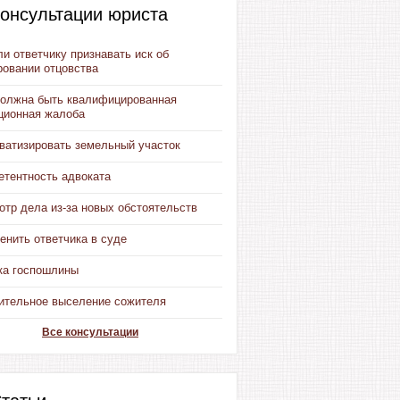
онсультации юриста
и ответчику признавать иск об
ровании отцовства
должна быть квалифицированная
ционная жалоба
иватизировать земельный участок
етентность адвоката
тр дела из-за новых обстоятельств
енить ответчика в суде
ка госпошлины
ительное выселение сожителя
Все консультации