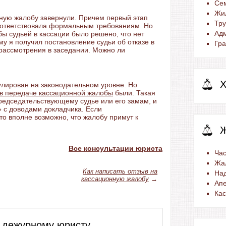
Се
Жи
нную жалобу завернули. Причем первый этап
Тр
соответствовала формальным требованиям. Но
Ад
бы судьей в кассации было решено, что нет
му я получил постановление судьи об отказе в
Гра
рассмотрения в заседании. Можно ли
Х
гулирован на законодательном уровне. Но
 в передаче кассационной жалобы
были. Такая
редседательствующему судье или его замам, и
» с доводами докладчика. Если
то вполне возможно, что жалобу примут к
Все консультации юриста
Час
Жа
Как написать отзыв на
На
кассационную жалобу
→
Ап
Ка
 дежурному юристу,