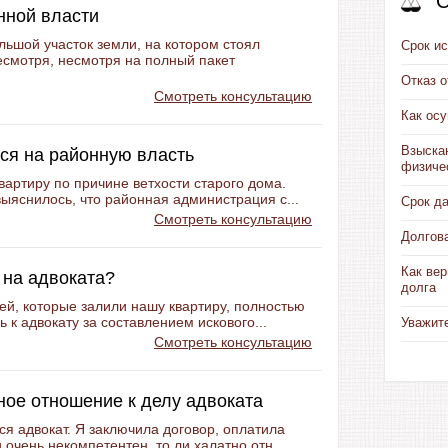
С
нной власти
ьшой участок земли, на котором стоял
Срок ис
есмотря, несмотря на полный пакет
Отказ 
Смотреть консультацию
Как ос
Взыска
ься на районную власть
физиче
вартиру по причине ветхости старого дома.
ыяснилось, что районная администрация с...
Срок д
Смотреть консультацию
Долгов
Как вер
 на адвоката?
долга
ей, которые залили нашу квартиру, полностью
 к адвокату за составлением искового...
Уважит
Смотреть консультацию
ое отношение к делу адвоката
я адвокат. Я заключила договор, оплатила
 очень некомпетентен, то ли халатно отн...