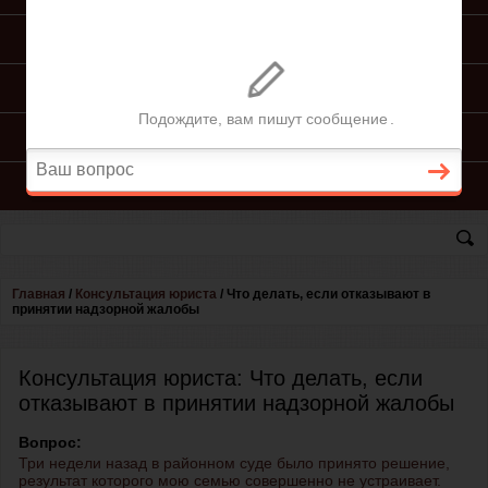
ПОДГОТОВКА ИСКА
ПОДАЧА ИСКА
ПРОЦЕСС ПО ИСКУ
КОНСУЛЬТАЦИЯ ЮРИСТА
Главная
/
Консультация юриста
/
Что делать, если отказывают в
принятии надзорной жалобы
Консультация юриста: Что делать, если
отказывают в принятии надзорной жалобы
Вопрос:
Три недели назад в районном суде было принято решение,
результат которого мою семью совершенно не устраивает.