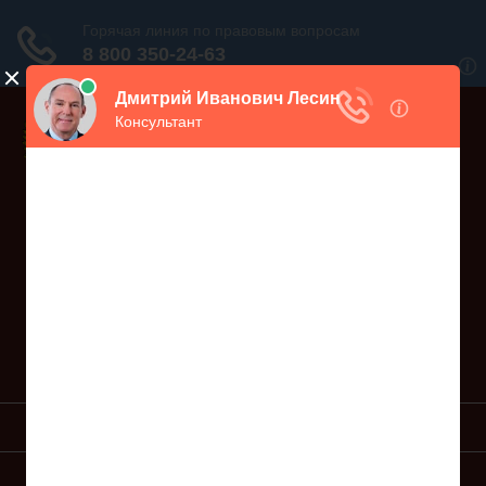
Дежурный юрист, звоните!
938-86-71
Москва и МО
(499)
467-34-68
СПб и ЛО
(812)
Все регионы
8 800 350-24-63
УСЛУГИ ЮРИСТА
ОБРАЗЦЫ ИСКОВ