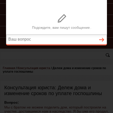
ПОДГОТОВКА ИСКА
ПОДАЧА ИСКА
ПРОЦЕСС ПО ИСКУ
КОНСУЛЬТАЦИЯ ЮРИСТА
Главная
/
Консультация юриста
/
Дележ дома и изменение сроков по
уплате госпошлины
Консультация юриста: Дележ дома и
изменение сроков по уплате госпошлины
Вопрос:
Мы с братом не можем поделить дом, который построили на
участке, доставшимся нам в наследство. Я бы уже его продал,