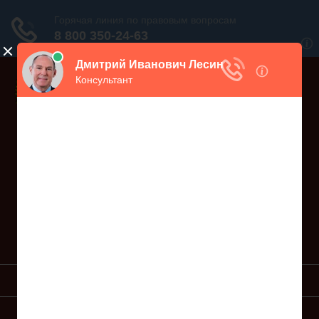
Дежурный юрист, звоните!
938-86-71
Москва и МО
(499)
467-34-68
СПб и ЛО
(812)
Все регионы
8 800 350-24-63
УСЛУГИ ЮРИСТА
ОБРАЗЦЫ ИСКОВ