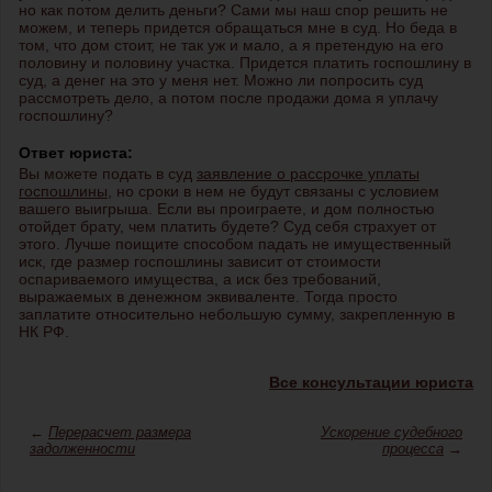
но как потом делить деньги? Сами мы наш спор решить не
можем, и теперь придется обращаться мне в суд. Но беда в
том, что дом стоит, не так уж и мало, а я претендую на его
половину и половину участка. Придется платить госпошлину в
суд, а денег на это у меня нет. Можно ли попросить суд
рассмотреть дело, а потом после продажи дома я уплачу
госпошлину?
Ответ юриста:
Вы можете подать в суд
заявление о рассрочке уплаты
госпошлины
, но сроки в нем не будут связаны с условием
вашего выигрыша. Если вы проиграете, и дом полностью
отойдет брату, чем платить будете? Суд себя страхует от
этого. Лучше поищите способом падать не имущественный
иск, где размер госпошлины зависит от стоимости
оспариваемого имущества, а иск без требований,
выражаемых в денежном эквиваленте. Тогда просто
заплатите относительно небольшую сумму, закрепленную в
НК РФ.
Все консультации юриста
←
Перерасчет размера
Ускорение судебного
задолженности
процесса
→