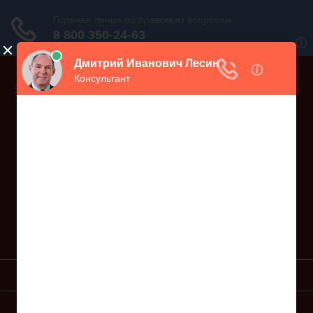
Дежурный юрист, звоните!
938-86-71
Москва и МО
(499)
467-34-68
СПб и ЛО
(812)
Все регионы
8 800 350-24-63
УСЛУГИ ЮРИСТА
ОБРАЗЦЫ ИСКОВ