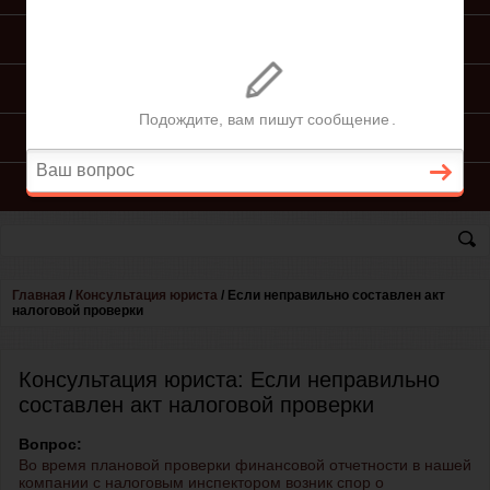
ПОДГОТОВКА ИСКА
ПОДАЧА ИСКА
ПРОЦЕСС ПО ИСКУ
КОНСУЛЬТАЦИЯ ЮРИСТА
Главная
/
Консультация юриста
/
Если неправильно составлен акт
налоговой проверки
Консультация юриста: Если неправильно
составлен акт налоговой проверки
Вопрос:
Во время плановой проверки финансовой отчетности в нашей
компании с налоговым инспектором возник спор о