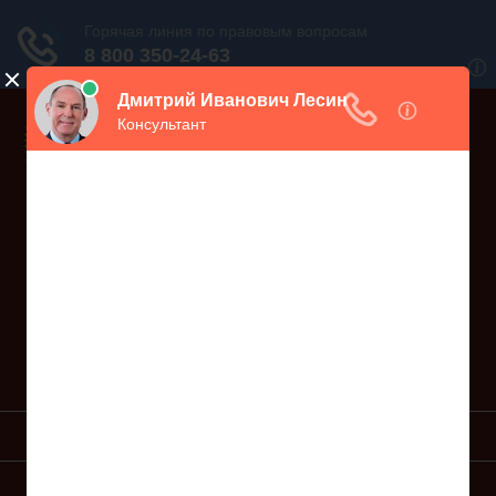
Дежурный юрист, звоните!
938-86-71
Москва и МО
(499)
467-34-68
СПб и ЛО
(812)
Все регионы
8 800 350-24-63
УСЛУГИ ЮРИСТА
ОБРАЗЦЫ ИСКОВ