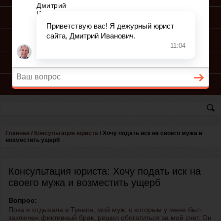
ПОДГОТОВКА ИСКА
ПОДАЧА ИСКА
ПРОЦЕСС ПО ИСКУ
КОНСУЛЬТАЦИЯ ЮРИСТА
Главная
/
Консультация юриста
/
Хочу подать иск на своего мужа и
возместить ущерб
Консультация юриста: Хочу подать иск на
своего мужа и возместить ущерб
Вопрос:
Пока я отдыхала в Тунисе, мой муж, с которым у меня был
заключен фиктивный брак, решил обогатиться за мой счет. Он