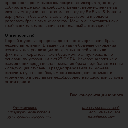
продал на черном рынке коллекцию антиквариата, которую
собирала еще моя прабабушка. Деньги, перечисленные за
иконы и статуэтки, он потратил на покупку БМВ икс 5. Когда я
вернулась, я была очень сильно расстроена и решила
разорвать брак с этим человеком. Можно ли составить иск с
требованием компенсации за проданный антиквариат?
Ответ юриста:
Первой ступенью процесса должно стать признание брака
недействительным. В вашей ситуации брачные отношения
возникли для реализации конкретных целей и носили
фиктивный характер. Такой брак можно аннулировать по
основаниям указанным в ст.27 СК РФ.
Исковое заявление о
возмещении вреда после признания брака недействительным
- следующая ступень. В раздел требования вы можете
включить пункт о необходимости возмещения стоимости
утраченного в результате недобросовестных действий супруга
антиквариата.
Все консультации юриста
←
Как изменить
Как получить развод,
ситуацию, если попал в
если не знаю, где
руки брачной аферистки
находится муж
→