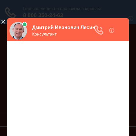
Дежурный юрист, звоните!
938-86-71
Москва и МО
(499)
467-34-68
СПб и ЛО
(812)
Все регионы
8 800 350-24-63
УСЛУГИ ЮРИСТА
ОБРАЗЦЫ ИСКОВ