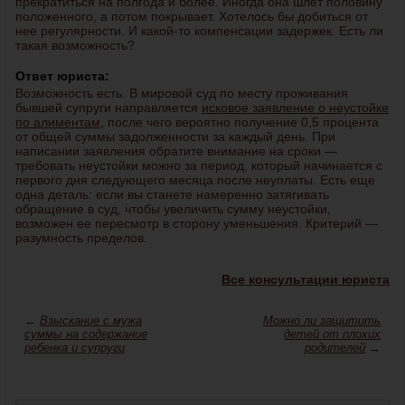
прекратиться на полгода и более. Иногда она шлет половину
положенного, а потом покрывает. Хотелось бы добиться от
нее регулярности. И какой-то компенсации задержек. Есть ли
такая возможность?
Ответ юриста:
Возможность есть. В мировой суд по месту проживания
бывшей супруги направляется
исковое заявление о неустойке
по алиментам
, после чего вероятно получение 0,5 процента
от общей суммы задолженности за каждый день. При
написании заявления обратите внимание на сроки —
требовать неустойки можно за период, который начинается с
первого дня следующего месяца после неуплаты. Есть еще
одна деталь: если вы станете намеренно затягивать
обращение в суд, чтобы увеличить сумму неустойки,
возможен ее пересмотр в сторону уменьшения. Критерий —
разумность пределов.
Все консультации юриста
←
Взыскание с мужа
Можно ли защитить
суммы на содержание
детей от плохих
ребенка и супруги
родителей
→