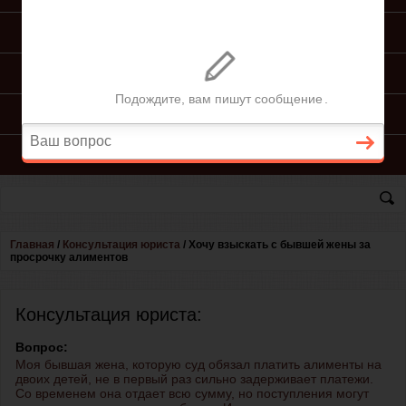
ПОДГОТОВКА ИСКА
ПОДАЧА ИСКА
ПРОЦЕСС ПО ИСКУ
КОНСУЛЬТАЦИЯ ЮРИСТА
Главная
/
Консультация юриста
/
Хочу взыскать с бывшей жены за
просрочку алиментов
Консультация юриста:
Вопрос:
Моя бывшая жена, которую суд обязал платить алименты на
двоих детей, не в первый раз сильно задерживает платежи.
Со временем она отдает всю сумму, но поступления могут