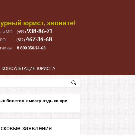
урный юрист, звоните!
938-86-71
а и МО
(499)
467-34-68
 ЛО
(812)
егионы
8 800 350-24-63
КОНСУЛЬТАЦИЯ ЮРИСТА
ых билетов к месту отдыха при
сковые заявления