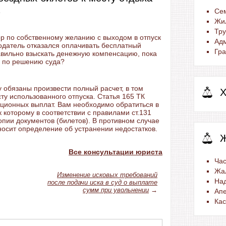
Се
Жи
Тр
ор по собственному желанию с выходом в отпуск
Ад
датель отказался оплачивать бесплатный
Гра
авильно взыскать денежную компенсацию, пока
по решению суда?
 обязаны произвести полный расчет, в том
Х
ту использованного отпуска. Статья 165 ТК
ационных выплат. Вам необходимо обратиться в
 которому в соответствии с правилами ст.131
опии документов (билетов). В противном случае
носит определение об устранении недостатков.
Все консультации юриста
Час
Жа
Изменение исковых требований
На
после подачи иска в суд о выплате
сумм при увольнении
→
Ап
Ка