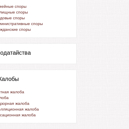
мейные споры
лищные споры
удовые споры
министративные споры
жданские споры
одатайства
Жалобы
тная жалоба
лоба
дзорная жалоба
елляционная жалоба
ссационная жалоба