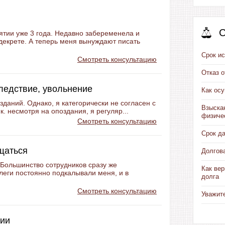
С
ятии уже 3 года. Недавно забеременела и
декрете. А теперь меня вынуждают писать
Срок ис
Смотреть консультацию
Отказ 
следствие, увольнение
Как ос
даний. Однако, я категорически не согласен с
Взыска
к. несмотря на опоздания, я регуляр...
физиче
Смотреть консультацию
Срок д
щаться
Долгов
 Большинство сотрудников сразу же
Как вер
леги постоянно подкалывали меня, и в
долга
Смотреть консультацию
Уважит
нии