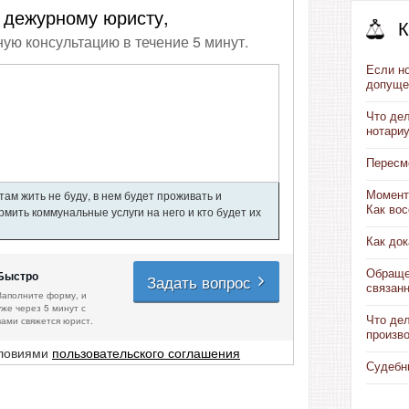
 дежурному юристу,
К
ную консультацию в течение 5 минут.
Если но
допуще
Что де
нотари
Пересмо
ам жить не буду, в нем будет проживать и
Момент
Как вос
мить коммунальные услуги на него и кто будет их
Как док
Обраще
Быстро
Задать вопрос
связанн
Заполните форму, и
уже через 5 минут с
Что де
вами свяжется юрист.
произв
словиями
пользовательского соглашения
Судебн