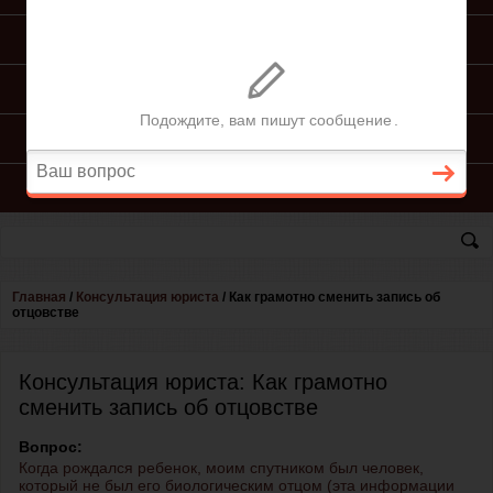
ПОДГОТОВКА ИСКА
ПОДАЧА ИСКА
ПРОЦЕСС ПО ИСКУ
КОНСУЛЬТАЦИЯ ЮРИСТА
Главная
/
Консультация юриста
/
Как грамотно сменить запись об
отцовстве
Консультация юриста: Как грамотно
сменить запись об отцовстве
Вопрос:
Когда рождался ребенок, моим спутником был человек,
который не был его биологическим отцом (эта информации