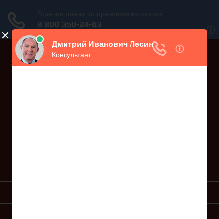
Дежурный юрист, звоните!
938-86-71
Москва и МО
(499)
467-34-68
СПб и ЛО
(812)
Все регионы
8 800 350-24-63
УСЛУГИ ЮРИСТА
ОБРАЗЦЫ ИСКОВ