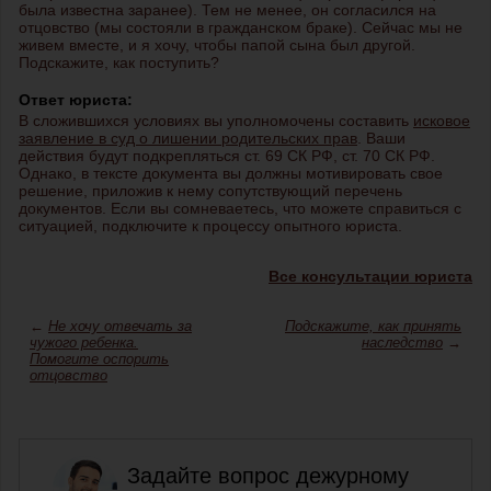
была известна заранее). Тем не менее, он согласился на
отцовство (мы состояли в гражданском браке). Сейчас мы не
живем вместе, и я хочу, чтобы папой сына был другой.
Подскажите, как поступить?
Ответ юриста:
В сложившихся условиях вы уполномочены составить
исковое
заявление в суд о лишении родительских прав
. Ваши
действия будут подкрепляться ст. 69 СК РФ, ст. 70 СК РФ.
Однако, в тексте документа вы должны мотивировать свое
решение, приложив к нему сопутствующий перечень
документов. Если вы сомневаетесь, что можете справиться с
ситуацией, подключите к процессу опытного юриста.
Все консультации юриста
←
Не хочу отвечать за
Подскажите, как принять
чужого ребенка.
наследство
→
Помогите оспорить
отцовство
Задайте вопрос дежурному