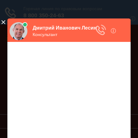
Дежурный юрист, звоните!
938-86-71
Москва и МО
(499)
467-34-68
СПб и ЛО
(812)
Все регионы
8 800 350-24-63
УСЛУГИ ЮРИСТА
ОБРАЗЦЫ ИСКОВ