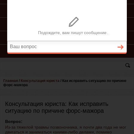
ПОДГОТОВКА ИСКА
ПОДАЧА ИСКА
ПРОЦЕСС ПО ИСКУ
КОНСУЛЬТАЦИЯ ЮРИСТА
Главная
/
Консультация юриста
/
Как исправить ситуацию по причине
форс-мажора
Консультация юриста: Как исправить
ситуацию по причине форс-мажора
Вопрос:
Из-за тяжелой травмы позвоночника, я почти два года не мог
двигаться и заниматься какими-либо делами, помимо