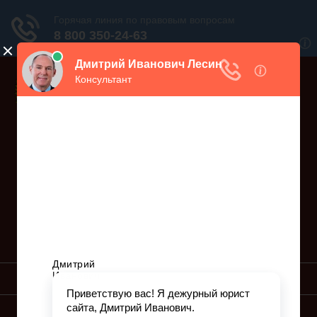
Дежурный юрист, звоните!
938-86-71
Москва и МО
(499)
467-34-68
СПб и ЛО
(812)
Все регионы
8 800 350-24-63
УСЛУГИ ЮРИСТА
ОБРАЗЦЫ ИСКОВ