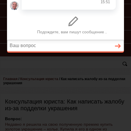
ПОДГОТОВКА ИСКА
ПОДАЧА ИСКА
ПРОЦЕСС ПО ИСКУ
КОНСУЛЬТАЦИЯ ЮРИСТА
Главная
/
Консультация юриста
/
Как написать жалобу из-за подделки
украшения
Консультация юриста: Как написать жалобу
из-за подделки украшения
Вопрос:
Недавно я решила на свою полученную премию купить
золотое украшение – колье. Купила я его в одном из