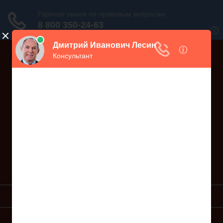
Дежурный юрист, звоните!
938-86-71
Москва и МО
(499)
467-34-68
СПб и ЛО
(812)
Все регионы
8 800 350-24-63
УСЛУГИ ЮРИСТА
ОБРАЗЦЫ ИСКОВ