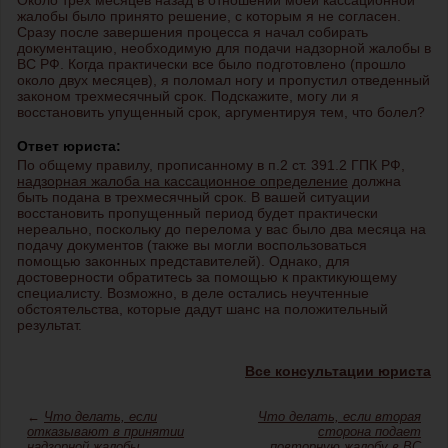
Около трех месяцев назад в отношении моей кассационной
жалобы было принято решение, с которым я не согласен.
Сразу после завершения процесса я начал собирать
документацию, необходимую для подачи надзорной жалобы в
ВС РФ. Когда практически все было подготовлено (прошло
около двух месяцев), я поломал ногу и пропустил отведенный
законом трехмесячный срок. Подскажите, могу ли я
восстановить упущенный срок, аргументируя тем, что болел?
Ответ юриста:
По общему правилу, прописанному в п.2 ст. 391.2 ГПК РФ,
надзорная жалоба на кассационное определение
должна
быть подана в трехмесячный срок. В вашей ситуации
восстановить пропущенный период будет практически
нереально, поскольку до перелома у вас было два месяца на
подачу документов (также вы могли воспользоваться
помощью законных представителей). Однако, для
достоверности обратитесь за помощью к практикующему
специалисту. Возможно, в деле остались неучтенные
обстоятельства, которые дадут шанс на положительный
результат.
Все консультации юриста
←
Что делать, если
Что делать, если вторая
отказывают в принятии
сторона подает
надзорной жалобы
повторную жалобу в ВС