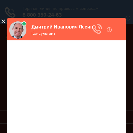
Дежурный юрист, звоните!
938-86-71
Москва и МО
(499)
467-34-68
СПб и ЛО
(812)
Все регионы
8 800 350-24-63
УСЛУГИ ЮРИСТА
ОБРАЗЦЫ ИСКОВ