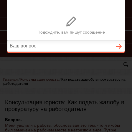
ПОДГОТОВКА ИСКА
ПОДАЧА ИСКА
ПРОЦЕСС ПО ИСКУ
КОНСУЛЬТАЦИЯ ЮРИСТА
Главная
/
Консультация юриста
/
Как подать жалобу в прокуратуру на
работодателя
Консультация юриста: Как подать жалобу в
прокуратуру на работодателя
Вопрос:
Меня уволили с работы, обосновывая это тем, что я якобы
был замечен на рабочем месте в нетрезвом виде. Тут же