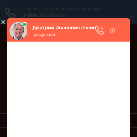
Дежурный юрист, звоните!
938-86-71
Москва и МО
(499)
467-34-68
СПб и ЛО
(812)
Все регионы
8 800 350-24-63
УСЛУГИ ЮРИСТА
ОБРАЗЦЫ ИСКОВ