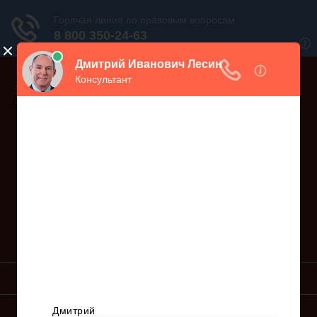
Дежурный юрист, звоните!
938-86-71
Москва и МО
(499)
467-34-68
СПб и ЛО
(812)
Все регионы
8 800 350-24-63
УСЛУГИ ЮРИСТА
ОБРАЗЦЫ ИСКОВ