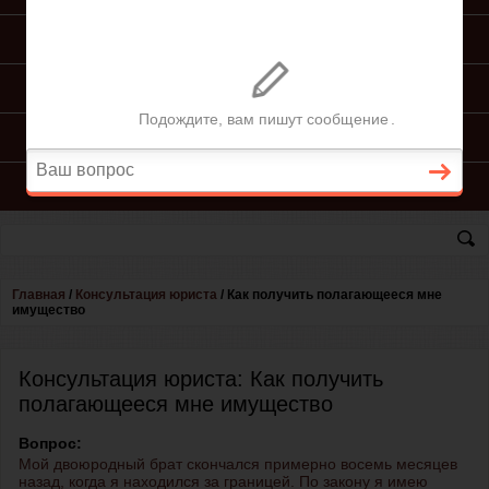
ПОДГОТОВКА ИСКА
ПОДАЧА ИСКА
ПРОЦЕСС ПО ИСКУ
КОНСУЛЬТАЦИЯ ЮРИСТА
Главная
/
Консультация юриста
/
Как получить полагающееся мне
имущество
Консультация юриста: Как получить
полагающееся мне имущество
Вопрос:
Мой двоюродный брат скончался примерно восемь месяцев
назад, когда я находился за границей. По закону я имею