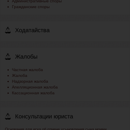
Административные споры
Гражданские споры
Ходатайства
Жалобы
Частная жалоба
Жалоба
Надзорная жалоба
Апелляционная жалоба
Кассационная жалоба
Консультации юриста
Основания для иска об отмене усыновления сына моими