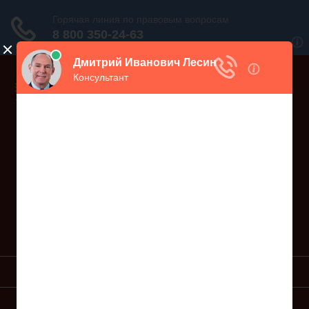
Дежурный юрист, звоните!
938-86-71
Москва и МО
(499)
467-34-68
СПб и ЛО
(812)
Все регионы
8 800 350-24-63
УСЛУГИ ЮРИСТА
ОБРАЗЦЫ ИСКОВ