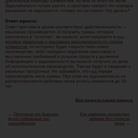
длительные периоды сложностей, но мне от этого не легче.
Задолженность только растет, а приставы говорят, что порядок
взыскания не нарушается, потому что он платит. Что делать?
Ответ юриста:
Ответ пристава в целом соответствует действительности —
взыскание производится. А получить суммы, которые
накопились в "остатках", вы можете, если направите в суд
исковое заявление о взыскании задолженности по уплате
алиментов
, по которому будет открыто либо новое
производство, либо передано поручение приставам о
выставлении требований и розыске средств у должника.
Информацию о задолженности вы можете получить из дела
об исполнительном производстве. Там же будут и сведения о
реальных просрочках. Не забывайте, что суд вправе
пересмотреть часть суммы. При этом на задолженность не
распространяется действие срока уплаты алиментов до 18
лет.
Все консультации юриста
←
Получение от бывшего
Как изменить отцовство
мужа содержания при
ребенка без согласия
инвалидности
отца
→