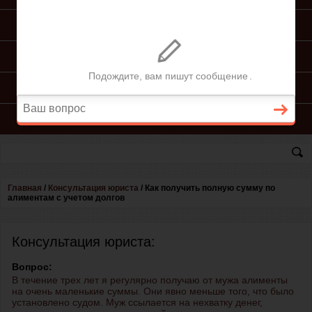
ПОДГОТОВКА ИСКА
ПОДАЧА ИСКА
ПРОЦЕСС ПО ИСКУ
КОНСУЛЬТАЦИЯ ЮРИСТА
Главная
/
Консультация юриста
/
Как получить полную сумму по
алиментам с учетом долгов
Консультация юриста:
Вопрос:
В течение трех лет я регулярно получаю от мужа алименты
на очень маленькие суммы. Они явно меньше того, что было
установлено судом. Муж ссылается на нехватку денег,