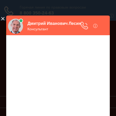
Дежурный юрист, звоните!
938-86-71
Москва и МО
(499)
467-34-68
СПб и ЛО
(812)
Все регионы
8 800 350-24-63
УСЛУГИ ЮРИСТА
ОБРАЗЦЫ ИСКОВ