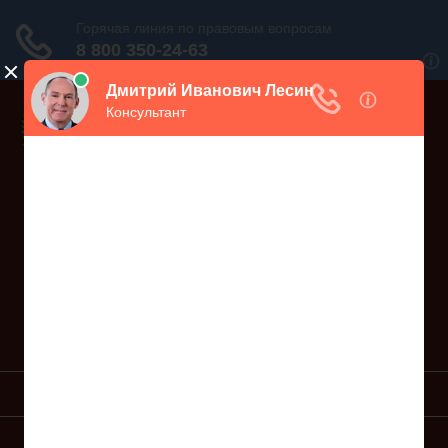
Дежурный юрист, звоните!
938-86-71
Москва и МО
(499)
467-34-68
СПб и ЛО
(812)
Все регионы
8 800 350-24-63
УСЛУГИ ЮРИСТА
ОБРАЗЦЫ ИСКОВ