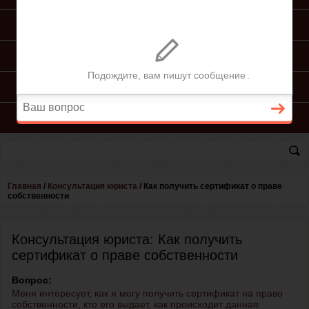
ПОДГОТОВКА ИСКА
ПОДАЧА ИСКА
ПРОЦЕСС ПО ИСКУ
КОНСУЛЬТАЦИЯ ЮРИСТА
Главная
/
Консультация юриста
/
Как получить сертификат о праве
собственности
Консультация юриста: Как получить
сертификат о праве собственности
Вопрос:
Меня интересует, как я могу получить сертификат на право
собственности, кто его выдает, как происходит данная