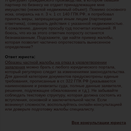
Я фигурант гражданского производства, в котором бывший
партнер по бизнесу не отдает принадлежащее мне
имущество (нежилой недвижимый объект). Помимо основного
иска, опираясь на п. 3 ч. 1 ст. 140 ГПК РФ, я потребовал
принять меры, запрещающие иным лицам (партнерам
ответчика), совершать действия с указанной недвижимостью.
К сожалению, данную просьбу суд посчитал излишней. Я
боюсь, что из-за этого ответчик попросту останется
безнаказанным. Подскажите, где найти пример жалобы,
которая позволит частично опротестовать вынесенное
определение?
Ответ юриста:
Образец частной жалобы на отказ в удовлетворении
заявления
можно брать с любого юридического портала,
который регулярно следит за изменениями законодательства.
Для данной категории документов предусмотрены единые
требования, прописанные в ст. 322 ГПК РФ (указываются
наименование и реквизиты суда, полные данные заявителя,
решение, подлежащее обжалованию и т.д.). Не забывайте
соблюдать текстовую структуру, которая должна состоять из
вступления, основной и заключительной части. Если
возникнут сложности, воспользуйтесь онлайн-консультацией
или доверьте подготовку жалобы специалисту.
Все консультации юриста