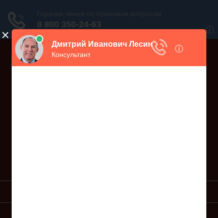
Дежурный юрист, звоните!
938-86-71
Москва и МО
(499)
467-34-68
СПб и ЛО
(812)
Все регионы
8 800 350-24-63
УСЛУГИ ЮРИСТА
ОБРАЗЦЫ ИСКОВ