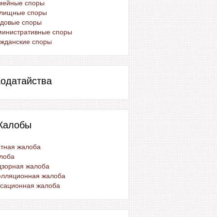
мейные споры
лищные споры
удовые споры
министративные споры
жданские споры
одатайства
Жалобы
тная жалоба
лоба
дзорная жалоба
елляционная жалоба
ссационная жалоба