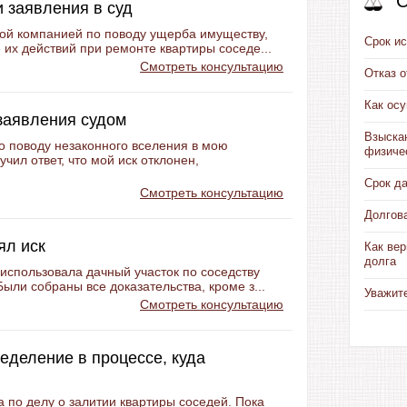
С
и заявления в суд
кой компанией по поводу ущерба имуществу,
Срок ис
 их действий при ремонте квартиры соседе...
Смотреть консультацию
Отказ 
Как ос
 заявления судом
Взыска
по поводу незаконного вселения в мою
физиче
чил ответ, что мой иск отклонен,
Срок д
Смотреть консультацию
Долгов
ял иск
Как вер
долга
 использовала дачный участок по соседству
ыли собраны все доказательства, кроме з...
Уважит
Смотреть консультацию
еделение в процессе, куда
а по делу о залитии квартиры соседей. Пока