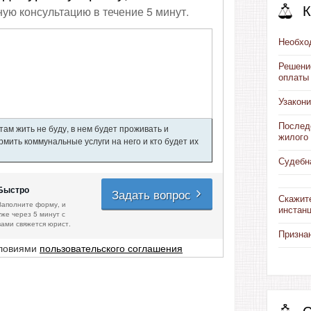
ную консультацию в течение 5 минут.
К
Необхо
Решение
оплаты
Узакони
Послед
ам жить не буду, в нем будет проживать и
жилого
мить коммунальные услуги на него и кто будет их
Судебна
Быстро
Задать вопрос
Скажите
Заполните форму, и
инстан
уже через 5 минут с
вами свяжется юрист.
Призна
словиями
пользовательского соглашения