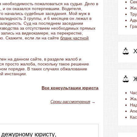
Се
ая необходимость пожаловаться на судью. Дело в
Жи
, и он оказался потерпевшим. Водителя,
его начались судебные заседания. Мой муж в
Тр
валидность 3 группы, и 6 месяцев он лежал в
Ад
валидность. Суд на последнем заседании
Гра
изводства за отсутствием необходимых прямых
и запись на видеокамере, на перекрестке,
о. Скажите, если ли на сайте
бланк частной
Х
лен на данном сайте, в разделе жалоб и
ся просто жалоба, поскольку такое решение
ном порядке. В таких случаях обжалование
ей инстанции.
Все консультации юриста
Час
Жа
Сроки рассмотрения
→
На
Ап
Ка
 дежурному юристу,