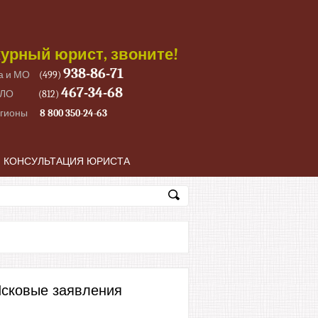
урный юрист, звоните!
938-86-71
а и МО
(499)
467-34-68
 ЛО
(812)
егионы
8 800 350-24-63
КОНСУЛЬТАЦИЯ ЮРИСТА
сковые заявления