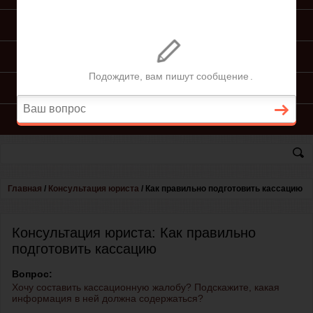
ПОДГОТОВКА ИСКА
ПОДАЧА ИСКА
ПРОЦЕСС ПО ИСКУ
КОНСУЛЬТАЦИЯ ЮРИСТА
Главная
/
Консультация юриста
/
Как правильно подготовить кассацию
Консультация юриста: Как правильно
подготовить кассацию
Вопрос:
Хочу составить кассационную жалобу? Подскажите, какая
информация в ней должна содержаться?