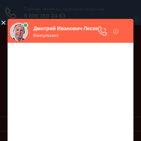
Дежурный юрист, звоните!
938-86-71
Москва и МО
(499)
467-34-68
СПб и ЛО
(812)
Все регионы
8 800 350-24-63
УСЛУГИ ЮРИСТА
ОБРАЗЦЫ ИСКОВ