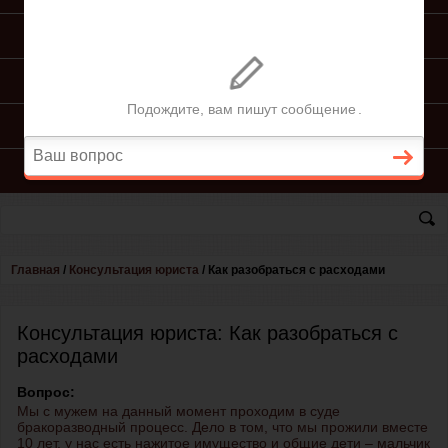
ПОДГОТОВКА ИСКА
ПОДАЧА ИСКА
ПРОЦЕСС ПО ИСКУ
КОНСУЛЬТАЦИЯ ЮРИСТА
Главная
/
Консультация юриста
/
Как разобраться с расходами
Консультация юриста: Как разобраться с
расходами
Вопрос:
Мы с мужем на данный момент проходим в суде
бракоразводный процесс. Дело в том, что мы прожили вместе
10 лет, у нас есть нажитое имущество и общие дети – мальчик