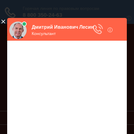
Дежурный юрист, звоните!
938-86-71
Москва и МО
(499)
467-34-68
СПб и ЛО
(812)
Все регионы
8 800 350-24-63
УСЛУГИ ЮРИСТА
ОБРАЗЦЫ ИСКОВ