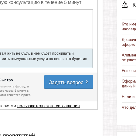
ную консультацию в течение 5 минут.
К
Кто им
наслед
Досроч
оформл
ам жить не буду, в нем будет проживать и
Алимен
мить коммунальные услуги на него и кто будет их
отцовс
Решени
Быстро
Задать вопрос
Оформл
данный
Заполните форму, и
уже через 5 минут с
вами свяжется юрист.
Если и
словиями
пользовательского соглашения
Что де
ю препятствий