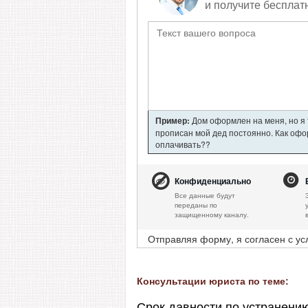
и получите бесплат
Пример:
Дом оформлен на меня, но я т
прописан мой дед постоянно. Как офор
оплачивать??
Конфиденциально
Все данные будут
переданы по
защищенному каналу.
Отправляя форму, я согласен с у
Консультации юриста по теме:
Срок давности по устранени