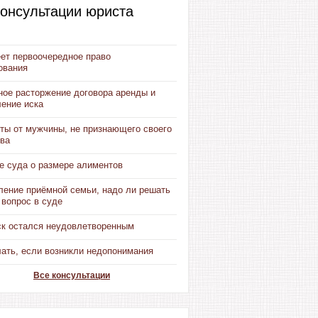
онсультации юриста
еет первоочередное право
ования
ное расторжение договора аренды и
ение иска
ты от мужчины, не признающего своего
тва
е суда о размере алиментов
ение приёмной семьи, надо ли решать
 вопрос в суде
ск остался неудовлетворенным
лать, если возникли недопонимания
Все консультации