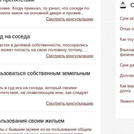
С
вке. Когда приехал, то узнал, что соседи по
нили замок на основной двери и прожив...
Срок ис
Смотреть консультацию
Отказ 
уд на соседа
Как ос
сток в долевой собственности, поссорились
 может попасть на свою половину потому, ...
Взыска
физиче
Смотреть консультацию
Срок д
льзоваться собственным земельным
Долгов
Как вер
ь в суд иск на соседа, который своими
долга
пятствия, не позволяющие мне, как следует
Уважит
Смотреть консультацию
пользования своим жильем
мы с бывшим мужем из-за пользования общим