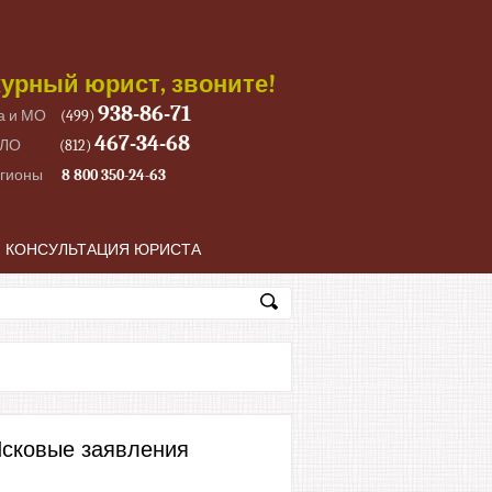
урный юрист, звоните!
938-86-71
а и МО
(499)
467-34-68
 ЛО
(812)
егионы
8 800 350-24-63
КОНСУЛЬТАЦИЯ ЮРИСТА
сковые заявления