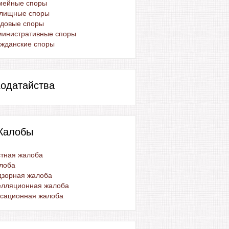
мейные споры
лищные споры
удовые споры
министративные споры
жданские споры
одатайства
Жалобы
тная жалоба
лоба
дзорная жалоба
елляционная жалоба
ссационная жалоба