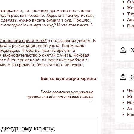
Се
Жи
ыписаться, но проходит время она не спешит
Тр
аждый раз, как позвоню. Ходила к паспортистам,
Ад
 сделать, нужно писать бумаги в суд. Прошло
е опоздала ли я идти в суд? И что там писать?
Гра
устранении препятствий
в пользовании домом. В
века с регистрационного учета. В нем надо
Х
продавцом. Чтобы не тратить время на
 законодательство о снятии с учета. Исковая
жет быть применена, т.к. решение проблем с
чено во времени, бояться этого не нужно.
Все консультации юриста
Час
Когда возможно устранение
препятствий в пользовании землей
Жа
→
На
Ап
Ка
 дежурному юристу,