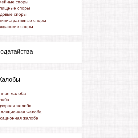
мейные споры
лищные споры
удовые споры
министративные споры
жданские споры
одатайства
Жалобы
тная жалоба
лоба
дзорная жалоба
елляционная жалоба
ссационная жалоба