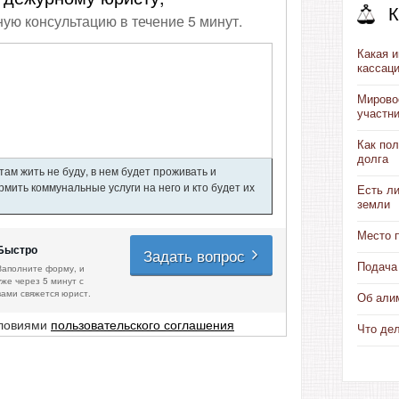
К
ную консультацию в течение 5 минут.
Какая и
кассац
Мировое
участн
Как пол
долга
ам жить не буду, в нем будет проживать и
мить коммунальные услуги на него и кто будет их
Есть л
земли
Место 
Быстро
Задать вопрос
Подача
Заполните форму, и
уже через 5 минут с
вами свяжется юрист.
Об али
словиями
пользовательского соглашения
Что дел