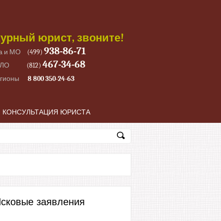
урный юрист, звоните!
938-86-71
а и МО
(499)
467-34-68
 ЛО
(812)
егионы
8 800 350-24-63
КОНСУЛЬТАЦИЯ ЮРИСТА
сковые заявления