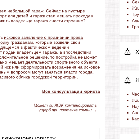
Се
Жи
вел небольшой гараж. Сейчас на пустыре
Тр
рт для детей и гараж стал мешать проходу к
Ад
авить владельца гаража снести строение?
Гра
ть
исковое заявление о признании права
ройку
гражданам, которые возвели свои
ходящемся в фактическом ведении
Х
ет подан владельцем гаража, а впоследствии
оложительное решение, то постройка не может
льно мешает деятельности спортивного объекта,
й иск или сформировать возражения на исковое
нным вопросом могут заняться власти города,
сивого облика городской территории.
Все консультации юриста
Час
Жа
Может ли ЖЭК компенсировать
На
ущерб при протечке крыши
→
Ап
Ка
 дежурному юристу,