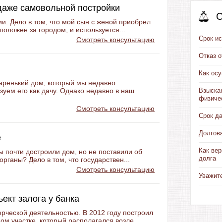
даже самовольной постройки
С
ии. Дело в том, что мой сын с женой приобрел
положен за городом, и используется...
Срок ис
Смотреть консультацию
Отказ 
Как ос
таренький дом, который мы недавно
зуем его как дачу. Однако недавно в наш
Взыска
физиче
Смотреть консультацию
Срок д
Долгов
е
Как вер
мы почти достроили дом, но не поставили об
долга
рганы? Дело в том, что государствен...
Смотреть консультацию
Уважит
ект залога у банка
рческой деятельностью. В 2012 году построил
м участке, который располагался возле...