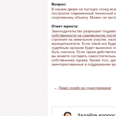
Вопрос:
В нашем дворе на пустыре сосед воз
построили современный теннисный ко
спортивному объекту. Можно ли заст
Ответ юриста:
Законодательство разрешает подава
собственности на самовольную пост
строения на земельном участке, на
муниципалитета. Если такой иск буд
судебным органом будет вынесено п
быть снесена. Если гараж действите
вы можете составить самостоятельны
собственника гаража. Кроме того, да
заинтересованные в поддержании кра
←
Право склада на существование
Задайте вопрос