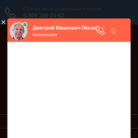
Дежурный юрист, звоните!
938-86-71
Москва и МО
(499)
467-34-68
СПб и ЛО
(812)
Все регионы
8 800 350-24-63
УСЛУГИ ЮРИСТА
ОБРАЗЦЫ ИСКОВ