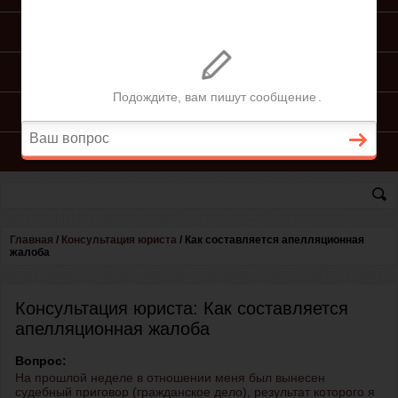
ПОДГОТОВКА ИСКА
ПОДАЧА ИСКА
ПРОЦЕСС ПО ИСКУ
КОНСУЛЬТАЦИЯ ЮРИСТА
Главная
/
Консультация юриста
/
Как составляется апелляционная
жалоба
Консультация юриста: Как составляется
апелляционная жалоба
Вопрос:
На прошлой неделе в отношении меня был вынесен
судебный приговор (гражданское дело), результат которого я