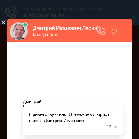
Дежурный юрист, звоните!
938-86-71
Москва и МО
(499)
467-34-68
СПб и ЛО
(812)
Все регионы
8 800 350-24-63
УСЛУГИ ЮРИСТА
ОБРАЗЦЫ ИСКОВ