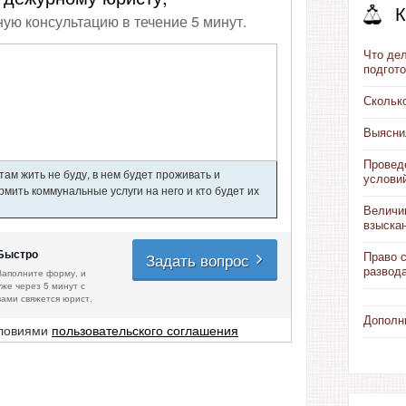
К
ную консультацию в течение 5 минут.
Что дел
подгот
Скольк
Выясни
Провед
ам жить не буду, в нем будет проживать и
услови
мить коммунальные услуги на него и кто будет их
Величин
взыска
Быстро
Задать вопрос
Право с
развод
Заполните форму, и
уже через 5 минут с
вами свяжется юрист.
Дополн
словиями
пользовательского соглашения