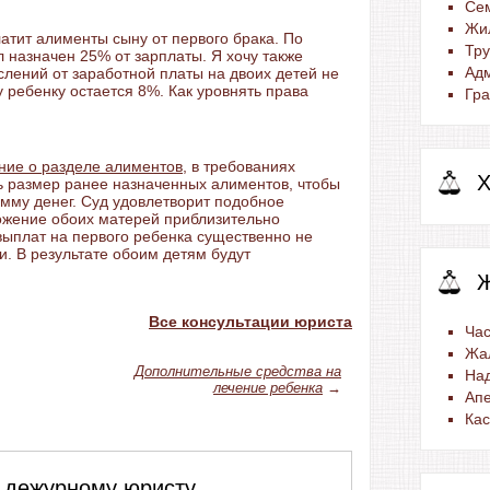
Се
Жи
атит алименты сыну от первого брака. По
Тр
назначен 25% от зарплаты. Я хочу также
Ад
ислений от заработной платы на двоих детей не
 ребенку остается 8%. Как уровнять права
Гра
ние о разделе алиментов
, в требованиях
Х
ь размер ранее назначенных алиментов, чтобы
мму денег. Суд удовлетворит подобное
ожение обоих матерей приблизительно
выплат на первого ребенка существенно не
. В результате обоим детям будут
Все консультации юриста
Час
Жа
Дополнительные средства на
На
лечение ребенка
→
Ап
Ка
 дежурному юристу,