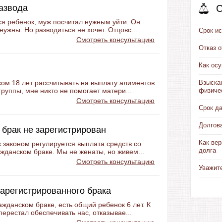
развода
С
ся ребенок, муж посчитал нужным уйти. Он
нужны. Но разводиться не хочет. Отцовс...
Срок ис
Смотреть консультацию
Отказ 
Как ос
ком 18 лет рассчитывать на выплату алиментов
Взыска
группы, мне никто не помогает матери...
физиче
Смотреть консультацию
Срок д
Долгов
 брак не зарегистрирован
Как вер
к законом регулируется выплата средств со
долга
жданском браке. Мы не женаты, но живем...
Смотреть консультацию
Уважит
зарегистрированного брака
ажданском браке, есть общий ребенок 6 лет. К
ерестал обеспечивать нас, отказывае...