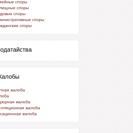
мейные споры
лищные споры
удовые споры
министративные споры
жданские споры
одатайства
Жалобы
тная жалоба
лоба
дзорная жалоба
елляционная жалоба
ссационная жалоба