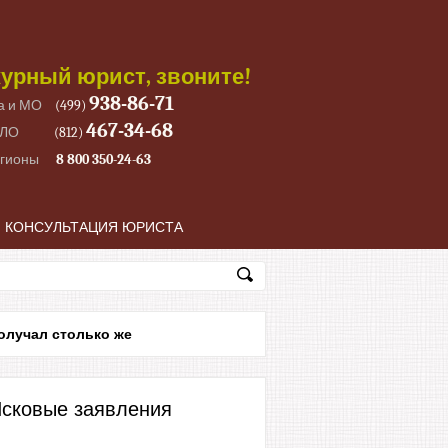
урный юрист, звоните!
938-86-71
а и МО
(499)
467-34-68
 ЛО
(812)
егионы
8 800 350-24-63
КОНСУЛЬТАЦИЯ ЮРИСТА
олучал столько же
сковые заявления