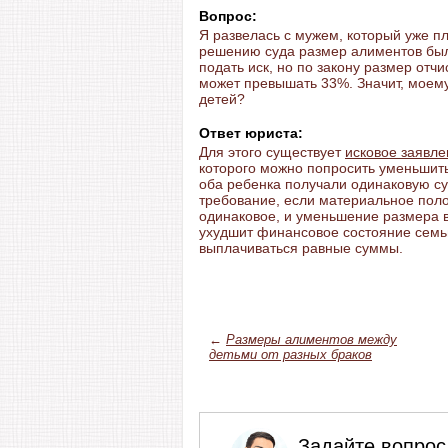
Вопрос:
Я развелась с мужем, который уже пл
решению суда размер алиментов был 
подать иск, но по закону размер отч
может превышать 33%. Значит, моему
детей?
Ответ юриста:
Для этого существует
исковое заявле
которого можно попросить уменьшит
оба ребенка получали одинаковую су
требование, если материальное пол
одинаковое, и уменьшение размера 
ухудшит финансовое состояние семьи
выплачиваться равные суммы.
←
Размеры алиментов между
детьми от разных браков
Задайте вопрос