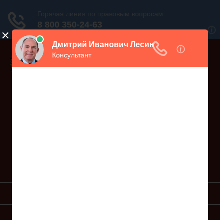
Дежурный юрист, звоните!
938-86-71
Москва и МО
(499)
467-34-68
СПб и ЛО
(812)
Все регионы
8 800 350-24-63
УСЛУГИ ЮРИСТА
ОБРАЗЦЫ ИСКОВ