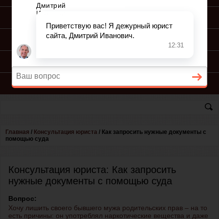
ПОДГОТОВКА ИСКА
ПОДАЧА ИСКА
ПРОЦЕСС ПО ИСКУ
КОНСУЛЬТАЦИЯ ЮРИСТА
Главная
/
Консультация юриста
/
Как запросить нужные документы с
помощью суда
Консультация юриста: Как запросить
нужные документы с помощью суда
Вопрос:
Хочу лишить своего бывшего мужа родительских прав – на то
есть причины: он употреблял наркотические вещества и даже